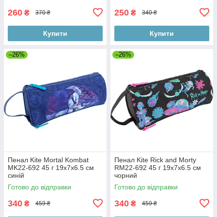
260
250
₴
₴
370 ₴
340 ₴
Купити
Купити
–26%
–26%
Пенал Kite Mortal Kombat
Пенал Kite Rick and Morty
MK22-692 45 г 19х7х6.5 см
RM22-692 45 г 19х7х6.5 см
синій
чорний
Готово до відправки
Готово до відправки
340
340
₴
₴
459 ₴
459 ₴