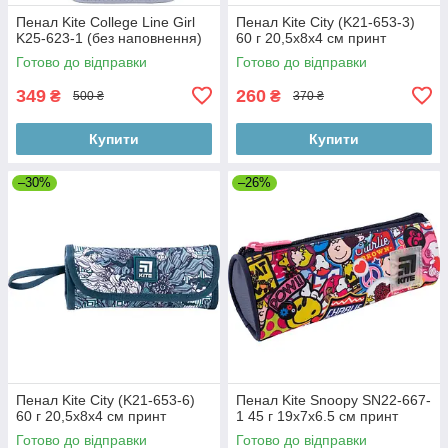
Пенал Kite College Line Girl
Пенал Kite City (K21-653-3)
K25-623-1 (без наповнення)
60 г 20,5x8x4 см принт
Готово до відправки
Готово до відправки
349
260
₴
₴
500 ₴
370 ₴
Купити
Купити
–30%
–26%
Пенал Kite City (K21-653-6)
Пенал Kite Snoopy SN22-667-
60 г 20,5x8x4 см принт
1 45 г 19х7х6.5 см принт
Готово до відправки
Готово до відправки