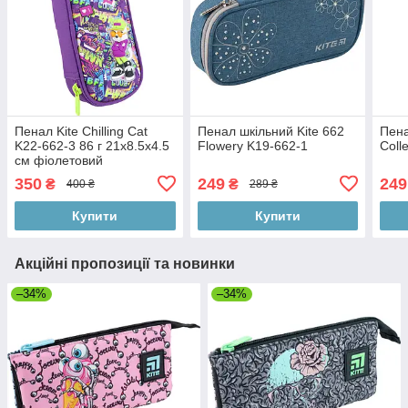
Пенал Kite Chilling Cat
Пенал шкільний Kite 662
Пена
K22-662-3 86 г 21x8.5x4.5
Flowery K19-662-1
Coll
см фіолетовий
350
249
249
₴
₴
400 ₴
289 ₴
Купити
Купити
Акційні пропозиції та новинки
–34%
–34%