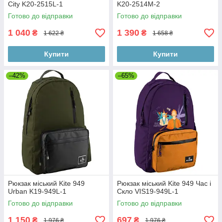
City K20-2515L-1
K20-2514M-2
Готово до відправки
Готово до відправки
1 040
1 390
₴
₴
1 622 ₴
1 658 ₴
Купити
Купити
–42%
–65%
Рюкзак міський Kite 949
Рюкзак міський Kite 949 Час і
Urban K19-949L-1
Скло VIS19-949L-1
Готово до відправки
Готово до відправки
1 150
697
₴
₴
1 976 ₴
1 976 ₴