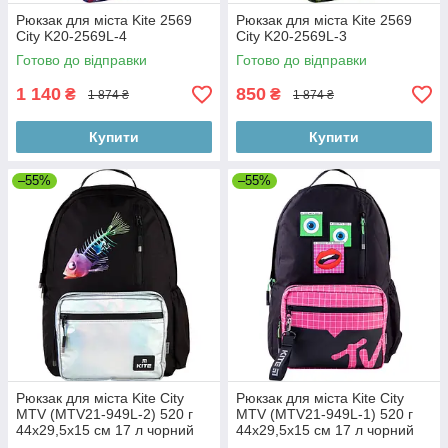
Рюкзак для міста Kite 2569
Рюкзак для міста Kite 2569
City K20-2569L-4
City K20-2569L-3
Готово до відправки
Готово до відправки
1 140
850
₴
₴
1 874 ₴
1 874 ₴
Купити
Купити
–55%
–55%
Рюкзак для міста Kite City
Рюкзак для міста Kite City
MTV (MTV21-949L-2) 520 г
MTV (MTV21-949L-1) 520 г
44x29,5x15 см 17 л чорний
44x29,5x15 см 17 л чорний