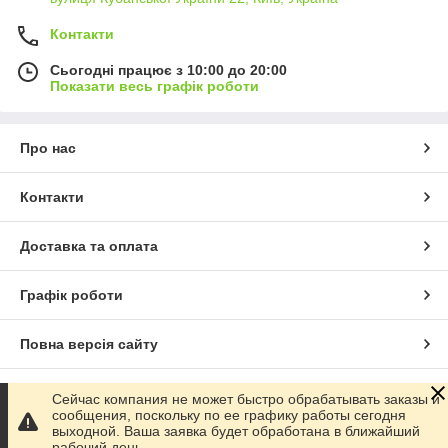
Контакти
Сьогодні працює з 10:00 до 20:00
Показати весь графік роботи
Про нас
Контакти
Доставка та оплата
Графік роботи
Повна версія сайту
Сайт створено на маркетплейсі
Prom.ua
Сейчас компания не может быстро обрабатывать заказы и
сообщения, поскольку по ее графику работы сегодня
выходной. Ваша заявка будет обработана в ближайший
Політика конфіденційності
рабочий день.