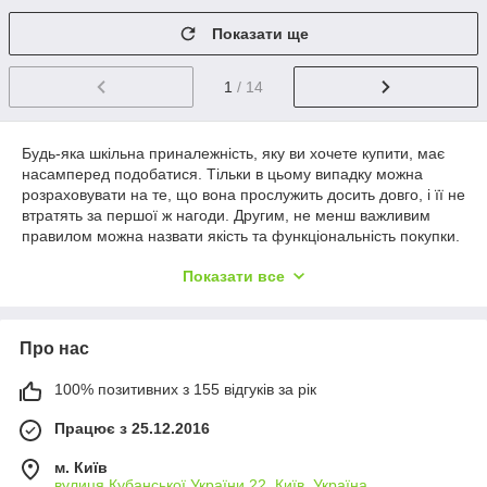
Показати ще
1
/ 14
Будь-яка шкільна приналежність, яку ви хочете купити, має
насамперед подобатися. Тільки в цьому випадку можна
розраховувати на те, що вона прослужить досить довго, і її не
втратять за першої ж нагоди. Другим, не менш важливим
правилом можна назвати якість та функціональність покупки.
Окрім цього, наш інтернет-магазин забезпечує доставку
Показати все
товарів по всій Україні. Для цього потрібно вибрати компанію
доставки. І незабаром заповітна покупка опиниться у Ваших
руках.
Про нас
100% позитивних з 155 відгуків за рік
Працює з 25.12.2016
м. Київ
вулиця Кубанської України 22, Київ, Україна