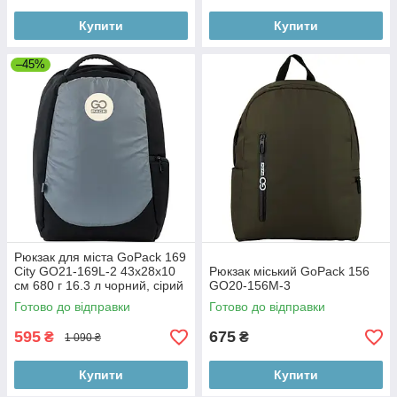
Купити
Купити
–45%
Рюкзак для міста GoPack 169
City GO21-169L-2 43х28х10
Рюкзак міський GoPack 156
см 680 г 16.3 л чорний, сірий
GO20-156M-3
Готово до відправки
Готово до відправки
595
675
₴
₴
1 090 ₴
Купити
Купити