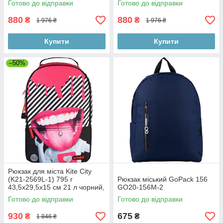
Готово до відправки
Готово до відправки
880
880
₴
₴
1 976 ₴
1 976 ₴
Купити
Купити
–50%
Рюкзак для міста Kite City
(K21-2569L-1) 795 г
Рюкзак міський GoPack 156
43,5x29,5x15 см 21 л чорний,
GO20-156M-2
рожевий
Готово до відправки
Готово до відправки
930
675
₴
₴
1 846 ₴