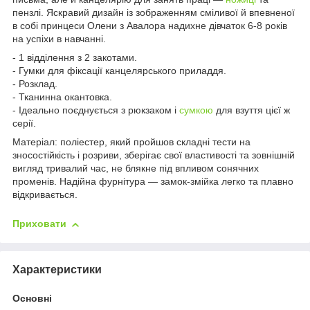
пензлі. Яскравий дизайн із зображенням сміливої й впевненої
в собі принцеси Олени з Авалора надихне дівчаток 6-8 років
на успіхи в навчанні.
- 1 відділення з 2 закотами.
- Гумки для фіксації канцелярського приладдя.
- Розклад.
- Тканинна окантовка.
- Ідеально поєднується з рюкзаком і
сумкою
для взуття цієї ж
серії.
Матеріал: поліестер, який пройшов складні тести на
зносостійкість і розриви, зберігає свої властивості та зовнішній
вигляд тривалий час, не блякне під впливом сонячних
променів. Надійна фурнітура — замок-змійка легко та плавно
відкривається.
Приховати
Характеристики
Основні