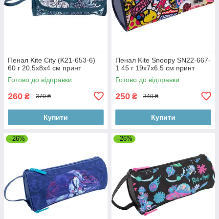
Пенал Kite City (K21-653-6)
Пенал Kite Snoopy SN22-667-
60 г 20,5x8x4 см принт
1 45 г 19х7х6.5 см принт
Готово до відправки
Готово до відправки
260
250
₴
₴
370 ₴
340 ₴
Купити
Купити
–26%
–26%