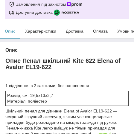
Замовлення під захистом
Доступна доставка
Опис
Характеристики
Доставка
Оплата
Умови п
Опис
Опис Пенал шкільний Kite 622 Elena of
Avalor EL19-622
1 відділення з 2 закотами, без наповнення.
Розмір, см: 19,5х13х3,7
Матеріал: поліестер
Шкільний пенал для дівчинки Elena of Avalor EL19-622 —
яскравий і зручний аксесуар, з яким усе канцелярське
приладдя буде розкладено на місцях і завжди під рукою.
Пенал-книжка Kite легко вміщує не тільки приладдя для
письма, але й канцелярію для занять праці —
ножиці
та