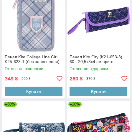
Пенал Kite College Line Girl
Пенал Kite City (K21-653-3)
K25-623-1 (без наповнення)
60 г 20,5x8x4 см принт
Готово до відправки
Готово до відправки
349
260
₴
₴
500 ₴
370 ₴
Купити
Купити
–30%
–26%