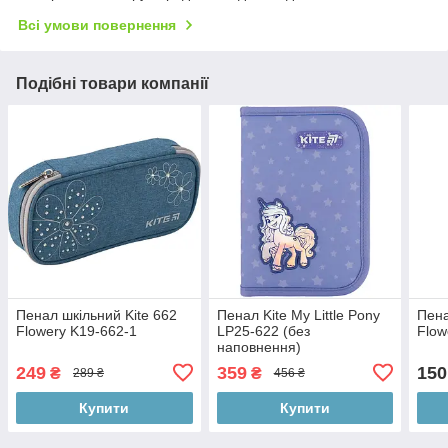
Всі умови повернення
Подібні товари компанії
Пенал шкільний Kite 662
Пенал Kite My Little Pony
Пена
Flowery K19-662-1
LP25-622 (без
Flow
наповнення)
249
359
150
₴
₴
289 ₴
456 ₴
Купити
Купити