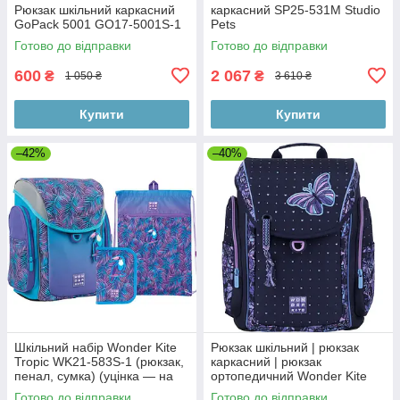
Рюкзак шкільний каркасний
каркасний SP25-531M Studio
GoPack 5001 GO17-5001S-1
Pets
Готово до відправки
Готово до відправки
600
2 067
₴
₴
1 050 ₴
3 610 ₴
Купити
Купити
–42%
–40%
Шкільний набір Wonder Kite
Рюкзак шкільний | рюкзак
Tropic WK21-583S-1 (рюкзак,
каркасний | рюкзак
пенал, сумка) (уцінка — на
ортопедичний Wonder Kite
кришці потертості за
Butterfly WK22-583S-1
Готово до відправки
Готово до відправки