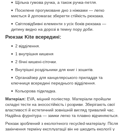
Щільна гумова ручка, а також ручка-петля.
Посилене прогумоване дно з ніжками — легко
миється й допомагає зберегти стійкість рюкзака.
Світловідбивні елементи з усіх боків рюкзака —
дитину видно на дорозі в темну пору доби.
Рюкзак Kite всередині:
2 відділення.
1 внутрішня кишеня
2 бічні кишені-сіточки.
Внутрішні роздільники для книг і зошитів.
Органайзер для канцелярського приладдя та
ключниця всередині переднього відділення.
Кольорова підкладка.
Матеріал:
EVA, міцний поліестер. Матеріали пройшли
складні тести на зносостійкість і розриви. Зберігають свої
властивості й естетичний зовнішній вигляд тривалий час.
Надійна фурнітура — замки легко та плавно відчиняються.
Рюкзак зроблений з екологічного recycled-матеріалу. Після
закінчення терміну експлуатації він не шкодить екології у