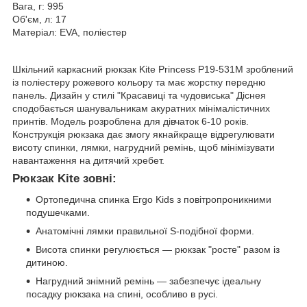
Вага, г: 995
Об'єм, л: 17
Матеріал: EVA, поліестер
Шкільний каркасний рюкзак Kite Princess P19-531M зроблений
із поліестеру рожевого кольору та має жорстку передню
панель. Дизайн у стилі "Красавиці та чудовиська" Діснея
сподобається шанувальникам акуратних мінімалістичних
принтів. Модель розроблена для дівчаток 6-10 років.
Конструкція рюкзака дає змогу якнайкраще відрегулювати
висоту спинки, лямки, нагрудний ремінь, щоб мінімізувати
навантаження на дитячий хребет.
Рюкзак Kite зовні:
Ортопедична спинка Ergo Kids з повітропроникними
подушечками.
Анатомічні лямки правильної S-подібної форми.
Висота спинки регулюється — рюкзак "росте" разом із
дитиною.
Нагрудний знімний ремінь — забезпечує ідеальну
посадку рюкзака на спині, особливо в русі.