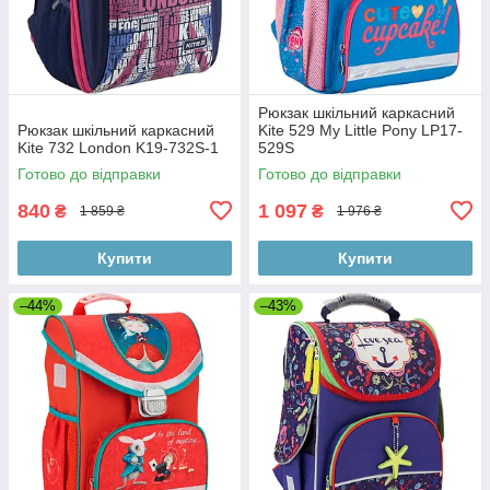
Рюкзак шкільний каркасний
Рюкзак шкільний каркасний
Kite 529 My Little Pony LP17-
Kite 732 London K19-732S-1
529S
Готово до відправки
Готово до відправки
840
1 097
₴
₴
1 859 ₴
1 976 ₴
Купити
Купити
–44%
–43%