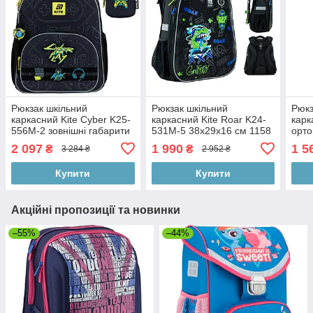
Рюкзак шкільний
Рюкзак шкільний
Рюкз
каркасний Kite Cyber K25-
каркасний Kite Roar K24-
карк
556M-2 зовнішні габарити
531M-5 38x29x16 см 1158
орто
38х30х14
г чорний
Whe
2 097
1 990
1 5
₴
₴
3 284 ₴
2 952 ₴
Купити
Купити
Акційні пропозиції та новинки
–55%
–44%