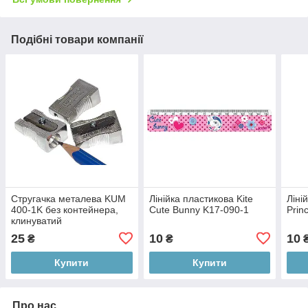
Подібні товари компанії
Стругачка металева KUM
Лінійка пластикова Kite
Ліні
400-1K без контейнера,
Cute Bunny K17-090-1
Prin
клинуватий
25
10
10
₴
₴
Купити
Купити
Про нас