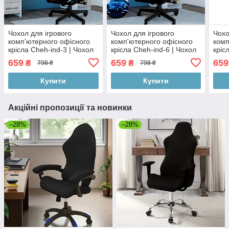
Чохол для ігрового
Чохол для ігрового
Чохо
комп'ютерного офісного
комп'ютерного офісного
комп
крісла Cheh-ind-3 | Чохол
крісла Cheh-ind-6 | Чохол
кріс
на ігрове комп'ютерне
на ігрове комп'ютерне
на і
659
659
659
₴
₴
798 ₴
798 ₴
офісне крісло | комплект 4
офісне крісло | комплект 4
офіс
елементи
елементи
еле
Купити
Купити
Акційні пропозиції та новинки
–28%
–28%