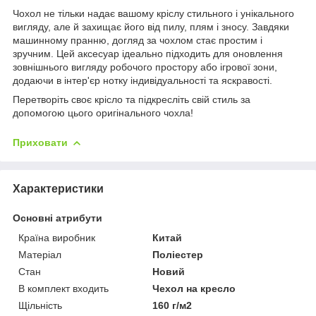
Чохол не тільки надає вашому кріслу стильного і унікального
вигляду, але й захищає його від пилу, плям і зносу. Завдяки
машинному пранню, догляд за чохлом стає простим і
зручним. Цей аксесуар ідеально підходить для оновлення
зовнішнього вигляду робочого простору або ігрової зони,
додаючи в інтер'єр нотку індивідуальності та яскравості.
Перетворіть своє крісло та підкресліть свій стиль за
допомогою цього оригінального чохла!
Приховати
Характеристики
Основні атрибути
Країна виробник
Китай
Матеріал
Поліестер
Стан
Новий
В комплект входить
Чехол на кресло
Щільність
160 г/м2