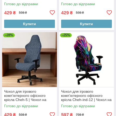
ігрове комп'ютерне офісне
ігрове комп'ютерне офісне
Готово до відправки
Готово до відправки
крісло | комплект 4 елементи
крісло | комплект 2 елементи
429
429
₴
₴
598 ₴
598 ₴
Купити
Купити
–28%
–25%
Чохол для ігрового
Чохол для ігрового
комп'ютерного офісного
комп'ютерного офісного
крісла Cheh-5 | Чохол на
крісла Cheh-ind-12 | Чохол на
ігрове комп'ютерне офісне
ігрове комп'ютерне офісне
Готово до відправки
Готово до відправки
крісло | комплект 2 елементи
крісло | комплект 2 елементи
429
597
₴
₴
598 ₴
798 ₴