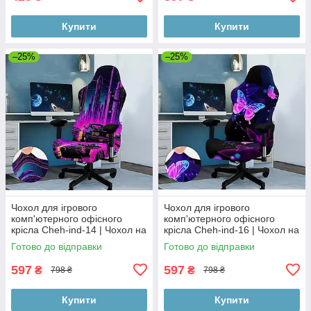
Купити
Купити
–25%
–25%
Чохол для ігрового
Чохол для ігрового
комп'ютерного офісного
комп'ютерного офісного
крісла Cheh-ind-14 | Чохол на
крісла Cheh-ind-16 | Чохол на
ігрове комп'ютерне офісне
ігрове комп'ютерне офісне
Готово до відправки
Готово до відправки
крісло | комплект 2 елементи
крісло | комплект 2 елементи
597
597
₴
₴
798 ₴
798 ₴
Купити
Купити