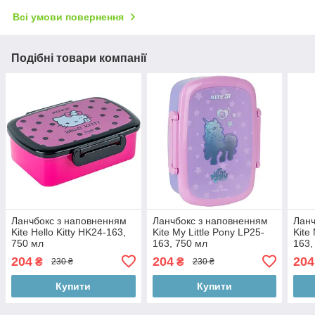
Всі умови повернення
Подібні товари компанії
Ланчбокс з наповненням
Ланчбокс з наповненням
Ланч
Kite Hello Kitty HK24-163,
Kite My Little Pony LP25-
Kite
750 мл
163, 750 мл
163,
204
204
204
₴
₴
230 ₴
230 ₴
Купити
Купити