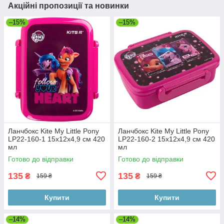
Акційні пропозиції та новинки
–15%
–15%
Ланчбокс Kite My Little Pony
Ланчбокс Kite My Little Pony
LP22-160-1 15х12х4,9 см 420
LP22-160-2 15х12х4,9 см 420
мл
мл
Готово до відправки
Готово до відправки
135
135
₴
₴
159 ₴
159 ₴
Купити
Купити
–14%
–14%