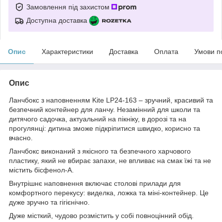
Замовлення під захистом
Доступна доставка
Опис
Характеристики
Доставка
Оплата
Умови п
Опис
Ланчбокс з наповненням Kite LP24-163 – зручний, красивий та
безпечний контейнер для ланчу. Незамінний для школи та
дитячого садочка, актуальний на пікніку, в дорозі та на
прогулянці: дитина зможе підкріпитися швидко, корисно та
вчасно.
Ланчбокс виконаний з якісного та безпечного харчового
пластику, який не вбирає запахи, не впливає на смак їжі та не
містить бісфенол-А.
Внутрішнє наповнення включає столові прилади для
комфортного перекусу: виделка, ложка та міні-контейнер. Це
дуже зручно та гігієнічно.
Дуже місткий, чудово розмістить у собі повноцінний обід.