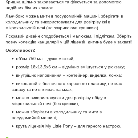
Кришка щільно закривається та фіксується за допомогою
надійних бічних клямок.
Ланчбокс можна мити в посудомийній машині, зберігати в
холодильнику та використовувати для розігріву їжі в
мікрохвильовій печі (не закриваючи кришкою).
Яскравий дизайн сподобається і малюкам, і підліткам. Зберіть
повну колекцію канцелярії у цій ліцензії, дитина буде у захваті!
Особливості:
об'єм 750 мл – дуже місткий;
розмір 18х13,5х6 см – відмінно вміщується у рюкзаку;
внутрішнє наповнення – контейнер, виделка, ложка;
виконаний із безпечного харчового пластику, не має
запаху та не впливає на смак;
можна використовувати для розігріву обіду в
мікрохвильовій печі (без кришки);
можна зберігати в холодильнику та мити в
посудомийній машині;
крута ліцензія My Little Pony – для гарного настрою.