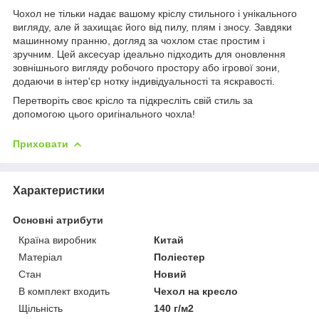
Чохол не тільки надає вашому кріслу стильного і унікального
вигляду, але й захищає його від пилу, плям і зносу. Завдяки
машинному пранню, догляд за чохлом стає простим і
зручним. Цей аксесуар ідеально підходить для оновлення
зовнішнього вигляду робочого простору або ігрової зони,
додаючи в інтер'єр нотку індивідуальності та яскравості.
Перетворіть своє крісло та підкресліть свій стиль за
допомогою цього оригінального чохла!
Приховати
Характеристики
Основні атрибути
Країна виробник
Китай
Матеріал
Поліестер
Стан
Новий
В комплект входить
Чехол на кресло
Щільність
140 г/м2