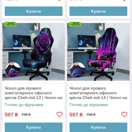
Купити
Купити
–25%
–25%
Чохол для ігрового
Чохол для ігрового
комп'ютерного офісного
комп'ютерного офісного
крісла Cheh-ind-13 | Чохол на
крісла Cheh-ind-14 | Чохол на
ігрове комп'ютерне офісне
ігрове комп'ютерне офісне
Готово до відправки
Готово до відправки
крісло | комплект 2 елементи
крісло | комплект 2 елементи
597
597
₴
₴
798 ₴
798 ₴
Купити
Купити