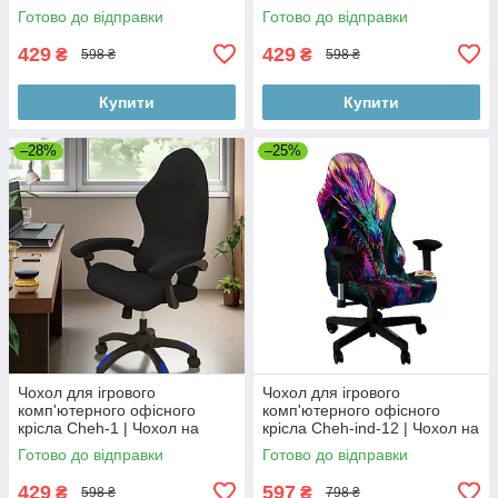
ігрове комп'ютерне офісне
ігрове комп'ютерне офісне
Готово до відправки
Готово до відправки
крісло | комплект 2 елементи
крісло | комплект 2 елементи
429
429
₴
₴
598 ₴
598 ₴
Купити
Купити
–28%
–25%
Чохол для ігрового
Чохол для ігрового
комп'ютерного офісного
комп'ютерного офісного
крісла Cheh-1 | Чохол на
крісла Cheh-ind-12 | Чохол на
ігрове комп'ютерне офісне
ігрове комп'ютерне офісне
Готово до відправки
Готово до відправки
крісло | комплект 4 елементи
крісло | комплект 2 елементи
429
597
₴
₴
598 ₴
798 ₴