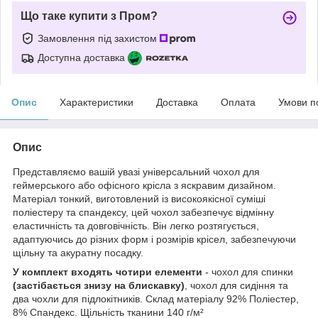
Що таке купити з Пром?
Замовлення під захистом
Доступна доставка
Опис
Характеристики
Доставка
Оплата
Умови п
Опис
Представляємо вашій увазі універсальний чохол для
геймерського або офісного крісла з яскравим дизайном.
Матеріал тонкий, виготовлений із високоякісної суміші
поліестеру та спандексу, цей чохол забезпечує відмінну
еластичність та довговічність. Він легко розтягується,
адаптуючись до різних форм і розмірів крісел, забезпечуючи
щільну та акуратну посадку.
У комплект входять чотири елементи
- чохол для спинки
(застібається знизу на блискавку)
, чохол для сидіння та
два чохли для підлокітників. Склад матеріалу 92% Поліестер,
8% Спандекс. Щільність тканини 140 г/м²