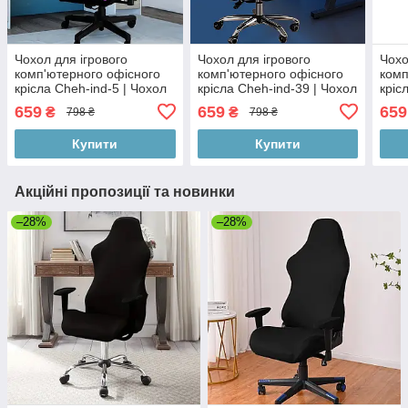
Чохол для ігрового
Чохол для ігрового
Чохо
комп'ютерного офісного
комп'ютерного офісного
комп
крісла Cheh-ind-5 | Чохол
крісла Cheh-ind-39 | Чохол
кріс
на ігрове комп'ютерне
на ігрове комп'ютерне
на і
659
659
659
₴
₴
798 ₴
798 ₴
офісне крісло | комплект 4
офісне крісло | комплект 4
офіс
елементи
елементи
еле
Купити
Купити
Акційні пропозиції та новинки
–28%
–28%