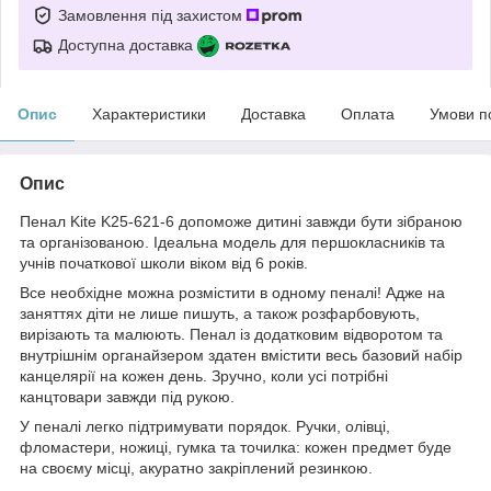
Замовлення під захистом
Доступна доставка
Опис
Характеристики
Доставка
Оплата
Умови п
Опис
Пенал Kite K25-621-6 допоможе дитині завжди бути зібраною
та організованою. Ідеальна модель для першокласників та
учнів початкової школи віком від 6 років.
Все необхідне можна розмістити в одному пеналі! Адже на
заняттях діти не лише пишуть, а також розфарбовують,
вирізають та малюють. Пенал із додатковим відворотом та
внутрішнім органайзером здатен вмістити весь базовий набір
канцелярії на кожен день. Зручно, коли усі потрібні
канцтовари завжди під рукою.
У пеналі легко підтримувати порядок. Ручки, олівці,
фломастери, ножиці, гумка та точилка: кожен предмет буде
на своєму місці, акуратно закріплений резинкою.