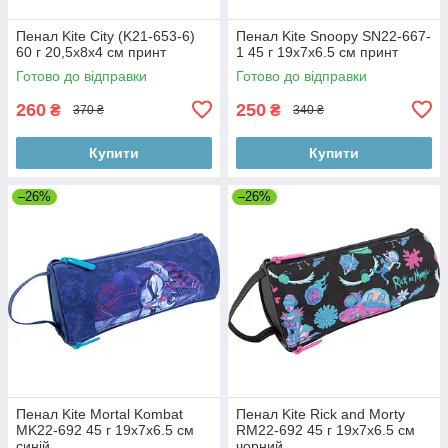
Пенал Kite City (K21-653-6)
Пенал Kite Snoopy SN22-667-
60 г 20,5x8x4 см принт
1 45 г 19х7х6.5 см принт
Готово до відправки
Готово до відправки
260
250
₴
₴
370 ₴
340 ₴
Купити
Купити
–26%
–26%
Пенал Kite Mortal Kombat
Пенал Kite Rick and Morty
MK22-692 45 г 19х7х6.5 см
RM22-692 45 г 19х7х6.5 см
синій
чорний