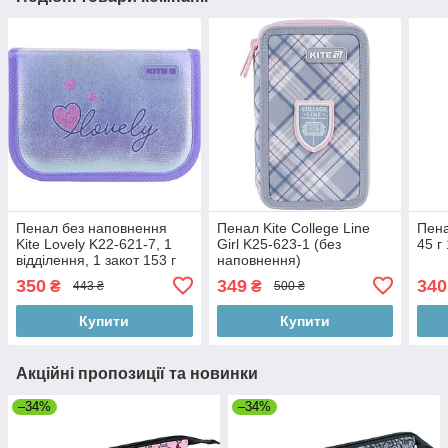
Пенал без наповнення
Пенал Kite College Line
Пена
Kite Lovely K22-621-7, 1
Girl K25-623-1 (без
45 г
відділення, 1 закот 153 г
наповнення)
20x14x3.7 см бузковий
350
349
340
₴
₴
443 ₴
500 ₴
Купити
Купити
Акційні пропозиції та новинки
–34%
–34%