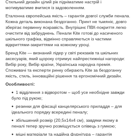
Стильний дизайн цілий рік підніматиме настрій і
мотивуватиме вчитися із задоволенням.
Еталонна європейська якість – гарантія довгої служби пенала.
Кожна деталь виконана бездоганно. Принт не тьмяніє, довго
зберігає первинну яскравість. Внутрішнє ПВХ-покриття легко
очистити від забруднень. Пенали Kite готові до насиченого
шкільного графіка, відмінно справляються із частими
відкриттями-закриттями на кожному уроці.
Бренд Kite — визнаний лідер у світі рюкзаків та шкільних
аксесуарів, який щороку отримує найпрестижніші нагороди:
Вибір року, Вибір країни, Українська народна премія.
Споживачі та експерти ринку обирають Kite за бездоганну
якість, стиль, інноваційні рішення та ергономічний дизайн.
Особливості:
1 відділення з відворотом – щоб усе необхідне завжди
було під рукою;
резинки для фіксації канцелярського приладдя – для
ідеального порядку всередині пеналу;
збільшений розмір (20,5x14x4 см), завдяки якому в
пеналі тепер зручно розміщується олівець з гумкою;
міцні матеріали та надійна фурнітура – гарантія