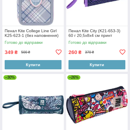
Пенал Kite College Line Girl
Пенал Kite City (K21-653-3)
K25-623-1 (без наповнення)
60 г 20,5x8x4 см принт
Готово до відправки
Готово до відправки
349
260
₴
₴
500 ₴
370 ₴
Купити
Купити
–30%
–26%