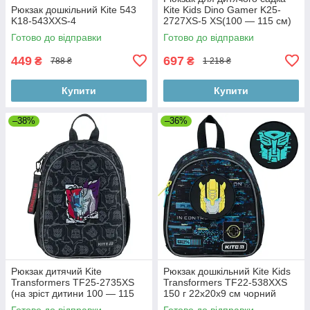
Рюкзак дошкільний Kite 543
Kite Kids Dino Gamer K25-
K18-543XXS-4
2727XS-5 XS(100 — 115 см)
30х23х12 синій
Готово до відправки
Готово до відправки
449
697
₴
₴
788 ₴
1 218 ₴
Купити
Купити
–38%
–36%
Рюкзак дитячий Kite
Рюкзак дошкільний Kite Kids
Transformers TF25-2735XS
Transformers TF22-538XXS
(на зріст дитини 100 — 115
150 г 22x20x9 см чорний
см)
Готово до відправки
Готово до відправки