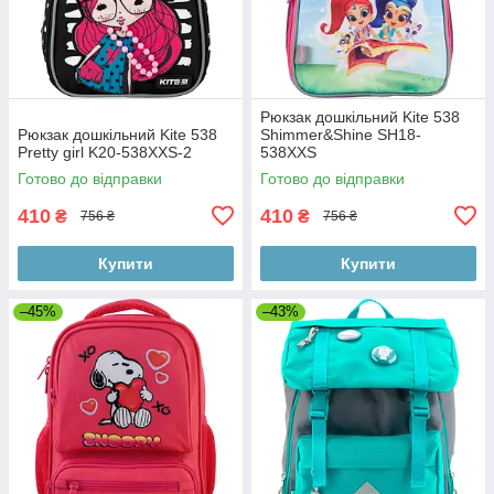
Рюкзак дошкільний Kite 538
Рюкзак дошкільний Kite 538
Shimmer&Shine SH18-
Pretty girl K20-538XXS-2
538XXS
Готово до відправки
Готово до відправки
410
410
₴
₴
756 ₴
756 ₴
Купити
Купити
–45%
–43%