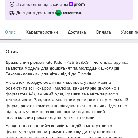
Замовлення під захистом
Доступна доставка
Опис
Характеристики
Доставка
Оплата
Умови п
Опис
Дошкільний рюкзак Kite Kids HK25-559XS – легенька, зручна
та містка модель для дошкільнят та молодших школярів.
Рекомендований для дітей від 4 до 7 років.
Рюкзачок порадує безліччю кишеньок, у яких можна
розмістити всі «скарби» малюка: канцелярію (включно з
форматом А4), змінний одяг, іграшки та навіть термос з
теплим чаєм. Завдяки компактним розмірам та ергономічній
формі, рюкзак комфортно відчувається на плечах. Ідеально
підходить учням початкової школи як додатковий
позашкільний рюкзачок для гуртків та секцій.
Бездоганна європейська якість: надійні матеріали та
фурнітура чудово витримують високу дитячу активність.
Блискавки працюють плавно, текстиль – легкий та міцний.