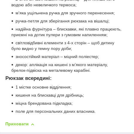
водою або невеличкого термоса;
м'яка ущільнена ручка для зручного перенесення;
ручка-петля для зберігання рюкзака на вішалці;
надійна фурнітура – блискавки, які плавно працюють,
приємні на дотик пулери з гумовим напиленням;
світловідбивні елементи з 4-х сторін – щоб дитину
було видно у темну пору доби;
зносостійкий матеріал – міцний поліестер;
декор: аплікація на кишені з м’якого матеріалу,
брелок-підвіска на металевому карабіні.
Рюкзак всередині:
1 містке основне відділення;
кишеня на блискавці для дрібниць;
міцна брендована підкладка;
поле для персональних даних власника.
Приховати