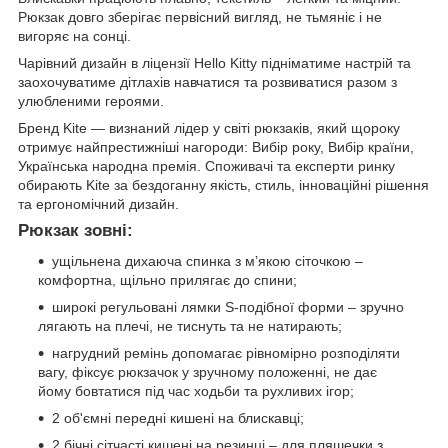
Рюкзак довго зберігає первісний вигляд, не тьмяніє і не
вигоряє на сонці.
Чарівний дизайн в ліцензії Hello Kitty підніматиме настрій та
заохочуватиме дітлахів навчатися та розвиватися разом з
улюбленими героями.
Бренд Kite — визнаний лідер у світі рюкзаків, який щороку
отримує найпрестижніші нагороди: Вибір року, Вибір країни,
Українська народна премія. Споживачі та експерти ринку
обирають Kite за бездоганну якість, стиль, інноваційні рішення
та ергономічний дизайн.
Рюкзак зовні:
ущільнена дихаюча спинка з м’якою сіточкою –
комфортна, щільно прилягає до спини;
широкі регульовані лямки S-подібної форми – зручно
лягають на плечі, не тиснуть та не натирають;
нагрудний ремінь допомагає рівномірно розподіляти
вагу, фіксує рюкзачок у зручному положенні, не дає
йому бовтатися під час ходьби та рухливих ігор;
2 об'ємні передні кишені на блискавці;
2 бічні сітчасті кишені на резинці – для пляшечки з