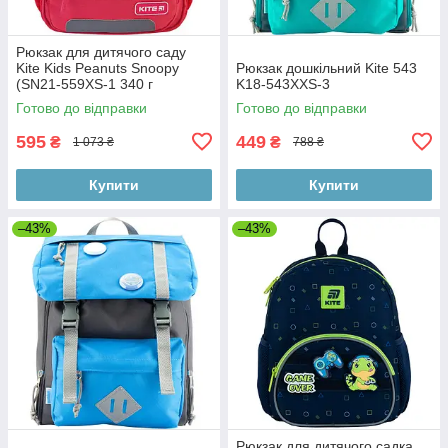
Рюкзак для дитячого саду
Kite Kids Peanuts Snoopy
Рюкзак дошкільний Kite 543
(SN21-559XS-1 340 г
K18-543XXS-3
29X23X9 см 8 л рожевий
Готово до відправки
Готово до відправки
595
449
₴
₴
1 073 ₴
788 ₴
Купити
Купити
–43%
–43%
Рюкзак для дитячого садка