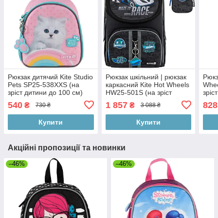
Рюкзак дитячий Kite Studio
Рюкзак шкільний | рюкзак
Рюкз
Pets SP25-538XXS (на
каркасний Kite Hot Wheels
Whe
зріст дитини до 100 см)
HW25-501S (на зріст
зріс
дитини 115 — 130 см)
см)
540
1 857
828
₴
₴
730 ₴
3 088 ₴
Купити
Купити
Акційні пропозиції та новинки
–46%
–46%