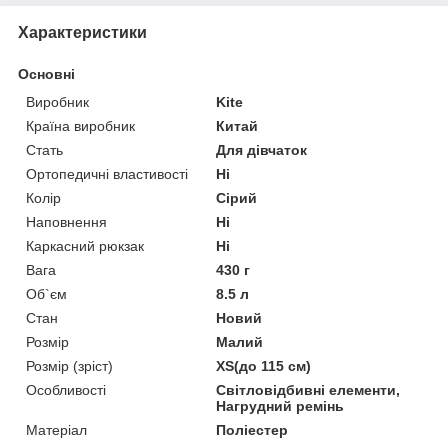
Характеристики
Основні
Виробник
Kite
Країна виробник
Китай
Стать
Для дівчаток
Ортопедичні властивості
Ні
Колір
Сірий
Наповнення
Ні
Каркасний рюкзак
Ні
Вага
430 г
Об`єм
8.5 л
Стан
Новий
Розмір
Малий
Розмір (зріст)
XS(до 115 см)
Особливості
Світловідбивні елементи,
Нагрудний ремінь
Матеріал
Поліестер