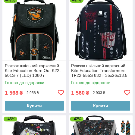
–47%
–47%
Рюкзак шкільний каркасний
Рюкзак шкільний каркасний
Kite Education Burn Out K22-
Kite Education Transformers
501S-7 (LED) 1080 г
TF22-555S 832 г 35x26x13.5
35х25х13 см чорний
см чорний
Готово до відправки
Готово до відправки
1 568
1 560
₴
₴
2 958 ₴
2 933 ₴
Купити
Купити
–46%
–42%