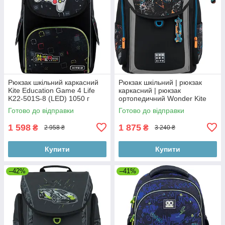
Рюкзак шкільний каркасний
Рюкзак шкільний | рюкзак
Kite Education Game 4 Life
каркасний | рюкзак
K22-501S-8 (LED) 1050 г
ортопедичний Wonder Kite
35х25х13 см чорний
Skate WK22-583S-2
Готово до відправки
Готово до відправки
1 598
1 875
₴
₴
2 958 ₴
3 240 ₴
Купити
Купити
–42%
–41%