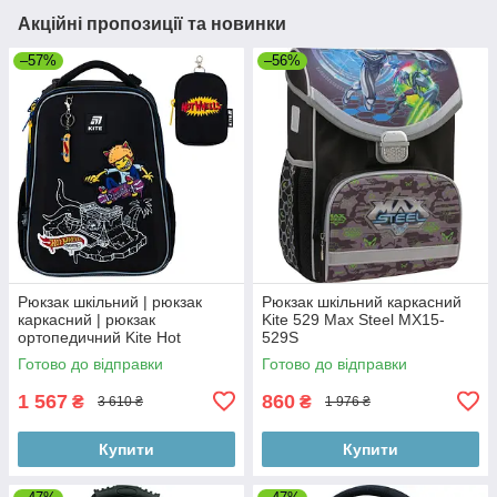
Акційні пропозиції та новинки
–57%
–56%
Рюкзак шкільний | рюкзак
Рюкзак шкільний каркасний
каркасний | рюкзак
Kite 529 Max Steel MX15-
ортопедичний Kite Hot
529S
Wheels HW25-531M
Готово до відправки
Готово до відправки
1 567
860
₴
₴
3 610 ₴
1 976 ₴
Купити
Купити