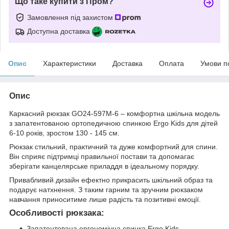
Що таке купити з Пром?
Замовлення під захистом
Доступна доставка
Опис
Характеристики
Доставка
Оплата
Умови п
Опис
Каркасний рюкзак GO24-597M-6 – комфортна шкільна модель
з запатентованою ортопедичною спинкою Ergo Kids для дітей
6-10 років, зростом 130 - 145 см.
Рюкзак стильний, практичний та дуже комфортний для спини.
Він сприяє підтримці правильної постави та допомагає
зберігати канцелярське приладдя в ідеальному порядку.
Привабливий дизайн ефектно прикрасить шкільний образ та
подарує натхнення. З таким гарним та зручним рюкзаком
навчання приноситиме лише радість та позитивні емоції.
Особливості рюкзака:
Запатентована ергономічна спинка Ergo Kids,