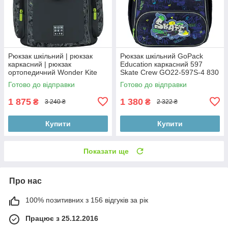
Рюкзак шкільний | рюкзак
Рюкзак шкільний GoPack
каркасний | рюкзак
Education каркасний 597
ортопедичний Wonder Kite
Skate Crew GO22-597S-4 830
Sport Car WK22-583S-4
г 38x28x15 см синій
Готово до відправки
Готово до відправки
1 875
1 380
₴
₴
3 240 ₴
2 322 ₴
Купити
Купити
Показати ще
Про нас
100% позитивних з 156 відгуків за рік
Працює з 25.12.2016