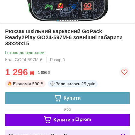
Рюкзак шкільний каркасний GoPack
Ready2Play GO24-597M-6 зовнішні габарити
38x28x15
Готово до відправки
Код: GO24-597M-6
Роздріб
1 296
₴
1 886 ₴
Економія
590 ₴
Залишилось
25 днів
Купити
або
Купити з