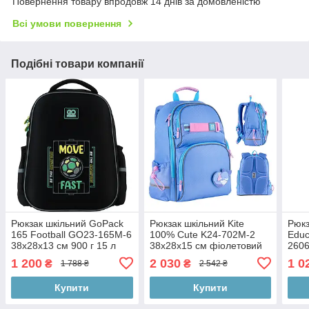
Повернення товару впродовж 14 днів за домовленістю
Всі умови повернення
Подібні товари компанії
Рюкзак шкільний GoPack
Рюкзак шкільний Kite
Рюкз
165 Football GO23-165M-6
100% Cute K24-702M-2
Educ
38х28х13 см 900 г 15 л
38x28x15 см фіолетовий
2606
чорний
37x2
1 200
2 030
1 0
₴
₴
1 788 ₴
2 542 ₴
Купити
Купити