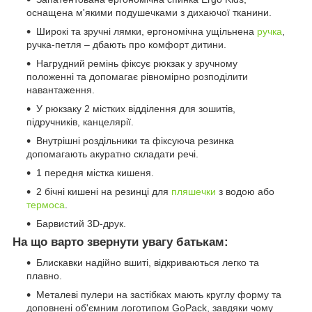
оснащена м'якими подушечками з дихаючої тканини.
Широкі та зручні лямки, ергономічна ущільнена
ручка
,
ручка-петля – дбають про комфорт дитини.
Нагрудний ремінь фіксує рюкзак у зручному
положенні та допомагає рівномірно розподілити
навантаження.
У рюкзаку 2 містких відділення для зошитів,
підручників, канцелярії.
Внутрішні роздільники та фіксуюча резинка
допомагають акуратно складати речі.
1 передня містка кишеня.
2 бічні кишені на резинці для
пляшечки
з водою або
термоса
.
Барвистий 3D-друк.
На що варто звернути увагу батькам:
Блискавки надійно вшиті, відкриваються легко та
плавно.
Металеві пулери на застібках мають круглу форму та
доповнені об'ємним логотипом GoPack, завдяки чому