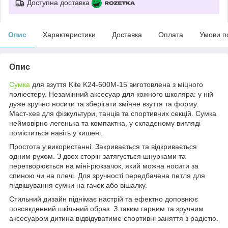
Доступна доставка
Опис
Характеристики
Доставка
Оплата
Умови п
Опис
Сумка
для взуття Kite K24-600M-15 виготовлена з міцного
поліестеру. Незамінний аксесуар для кожного школяра: у ній
дуже зручно носити та зберігати змінне взуття та форму.
Маст-хев для фізкультури, танців та спортивних секцій. Сумка
неймовірно легенька та компактна, у складеному вигляді
поміститься навіть у кишені.
Простота у використанні. Закривається та відкривається
одним рухом. З двох сторін затягується шнурками та
перетворюється на міні-рюкзачок, який можна носити за
спиною чи на плечі. Для зручності передбачена петля для
підвішування сумки на гачок або вішалку.
Стильний дизайн піднімає настрій та ефектно доповнює
повсякденний шкільний образ. З таким гарним та зручним
аксесуаром дитина відвідуватиме спортивні заняття з радістю.