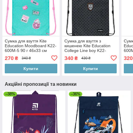
Сумка для взуття Kite
Сумка для взуття з
Сумк
Education Moodboard K22-
кишенею Kite Education
Educ
600M-5 90 г 46x33 см
College Line boy K22-
600M
бірюзовий
601M-2 112 г 46x33 см
бузк
270
340
320
₴
₴
340 ₴
430 ₴
сірий
Купити
Купити
Акційні пропозиції та новинки
–38%
–36%