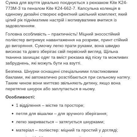
Сумка для взуття ідеально поєднується з рюкзаком Kite K24-
773M-3 та пеналом Kite K24-662-7. Капсульна колекція в
єдиному дизайні створює ефектний шкільний комплект, який
цілий рік підніматиме настрій і мотивуватиме вчитися із
задоволенням.
Головна особливість – практичність! Міцний зносостійкий
поліестер витримує навантаження на розриви, принт стійкий
до вигоряння. Сумочку легко прати руками, вона швидко
висихає та довго зберігає свій первісний вигляд. Щільна
тканина захищає одяг та вміст рюкзака від піску та можливих
забруднень, які можуть бути на взутті.
Безпека. Шнурки оснащені спеціальними пластиковими
баклами, які автоматично розстібаються при сильному натягу.
Таким чином вони миттєво звільняють дитину, якщо вона
перетягне шнурок або заплутається в ньому.
Особливості:
1 відділення – містке та просторе;
петля для вішалки – для зручного зберігання;
легко закривається – затягується шнурками;
матеріал – поліестер: міцний та простий у догляді;