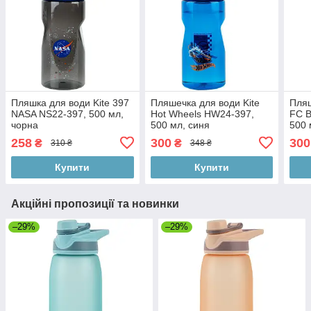
Пляшка для води Kite 397
Пляшечка для води Kite
Пляш
NASA NS22-397, 500 мл,
Hot Wheels HW24-397,
FC B
чорна
500 мл, синя
500 
258
300
300
₴
₴
310 ₴
348 ₴
Купити
Купити
Акційні пропозиції та новинки
–29%
–29%