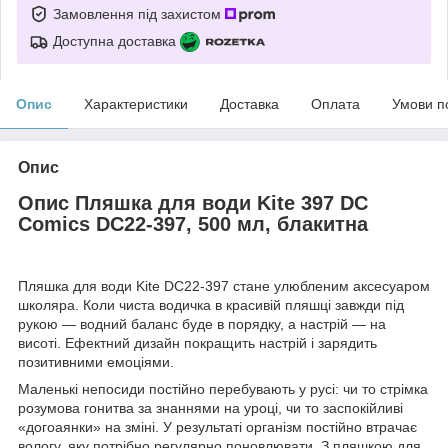
Замовлення під захистом
Доступна доставка
Опис
Характеристики
Доставка
Оплата
Умови п
Опис
Опис Пляшка для води Kite 397 DC
Comics DC22-397, 500 мл, блакитна
Пляшка для води Kite DC22-397 стане улюбленим аксесуаром
школяра. Коли чиста водичка в красивій пляшці завжди під
рукою — водний баланс буде в порядку, а настрій — на
висоті. Ефектний дизайн покращить настрій і зарядить
позитивними емоціями.
Маленькі непосиди постійно перебувають у русі: чи то стрімка
розумова гонитва за знаннями на уроці, чи то заспокійливі
«догоаянки» на зміні. У результаті організм постійно втрачає
вологу, яку потрібно регулярно поновлювати. З пляшкою для