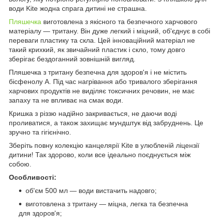
води Kite жодна спрага дитині не страшна.
Пляшечка
виготовлена з якісного та безпечного харчового
матеріалу — тритану. Він дуже легкий і міцний, об'єднує в собі
переваги пластику та скла. Цей інноваційний матеріал не
такий крихкий, як звичайний пластик і скло, тому довго
зберігає бездоганний зовнішній вигляд.
Пляшечка з тритану безпечна для здоров'я і не містить
бісфенолу А. Під час нагрівання або тривалого зберігання
харчових продуктів не виділяє токсичних речовин, не має
запаху та не впливає на смак води.
Кришка з різзю надійно закривається, не даючи воді
проливатися, а також захищає мундштук від забруднень. Це
зручно та гігієнічно.
Зберіть повну колекцію канцелярії Kite в улюбленій ліцензії
дитини! Так здорово, коли все ідеально поєднується між
собою.
Особливості:
об'єм 500 мл — води вистачить надовго;
виготовлена з тритану — міцна, легка та безпечна
для здоров'я;