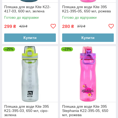
Пляшка для води Kite K22-
Пляшка для води Kite 395
417-03, 600 мл, зелена
K21-395-05, 650 мл, рожева
Готово до відправки
Готово до відправки
299
280
₴
₴
423 ₴
372 ₴
Купити
Купити
–25%
–23%
Пляшка для води Kite 395
Пляшка для води Kite 395
K21-395-03, 650 мл, сіро-
Stephania K22-395-05, 650
зелена
мл, рожева