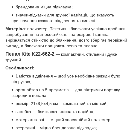
брендована міцна підкладка;
значки-підказки для зручної навігації, що вказують
призначення кожного відділення та кишені.
Матеріал
: полиэстер. Текстиль і блискавки успішно пройшли
випробування на зносостійкість і на розрив. Тканина
вирізняється стійкістю до блякнення, довго зберігає первісний
вигляд, а блискавки працюють легко та плавно.
Пенал Kite K22-662-2
— компактний, стильний і дуже
зручний.
Особливості:
1 містке відділення – щоб усе необхідне завжди було
під рукою;
органайзер на 5 предметів — для підтримки порядку
всередині пенала;
розмір: 21x8,5x4,5 см – компактний та місткий;
застібка — блискавка: якісна та надійна;
матеріал зовні — міцний зносостійкий поліестер;
всередині – міцна брендована підкладка;