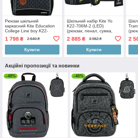
Рюкзак шкільний
Шкільний набір Kite Yo
Шкіл
каркасний Kite Education
K22-706M-2 (LED)
Tran
College Line boy K22-
(рюкзак, пенал, сумка,
(рюк
501S-5 954 г 35х25х13 см
гаманець)
1 798
2 885
2 5
₴
₴
2 640 ₴
3 982 ₴
сірий
Купити
Купити
Акційні пропозиції та новинки
–48%
–46%