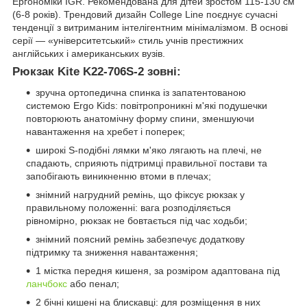
Ергономіки IGR. Рекомендована для дітей зростом 115-130 см
(6-8 років). Трендовий дизайн College Line поєднує сучасні
тенденції з витриманим інтелігентним мінімалізмом. В основі
серії — «університетський» стиль учнів престижних
англійських і американських вузів.
Рюкзак Kite K22-706S-2 зовні:
зручна ортопедична спинка із запатентованою
системою Ergo Kids: повітропроникні м'які подушечки
повторюють анатомічну форму спини, зменшуючи
навантаження на хребет і поперек;
широкі S-подібні лямки м'яко лягають на плечі, не
спадають, сприяють підтримці правильної постави та
запобігають виникненню втоми в плечах;
знімний нагрудний ремінь, що фіксує рюкзак у
правильному положенні: вага розподіляється
рівномірно, рюкзак не бовтається під час ходьби;
знімний поясний ремінь забезпечує додаткову
підтримку та зниження навантаження;
1 містка передня кишеня, за розміром адаптована під
ланчбокс
або пенал;
2 бічні кишені на блискавці: для розміщення в них