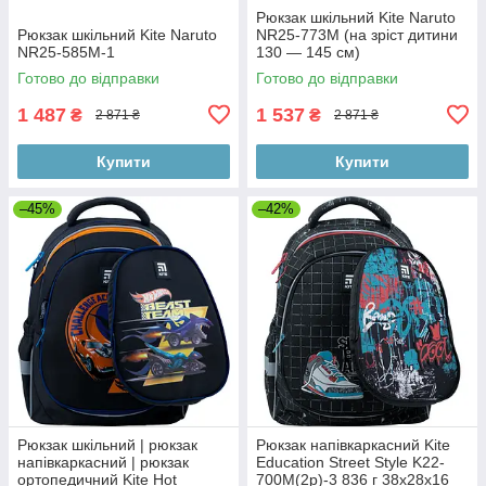
Рюкзак шкільний Kite Naruto
Рюкзак шкільний Kite Naruto
NR25-773M (на зріст дитини
NR25-585M-1
130 — 145 см)
Готово до відправки
Готово до відправки
1 487
1 537
₴
₴
2 871 ₴
2 871 ₴
Купити
Купити
–45%
–42%
Рюкзак шкільний | рюкзак
Рюкзак напівкаркасний Kite
напівкаркасний | рюкзак
Education Street Style K22-
ортопедичний Kite Hot
700M(2p)-3 836 г 38x28x16