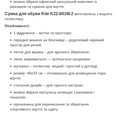
можна зібрати ефектний капсульний комплект із
рюкзаком та сумкою для взуття.
Сумка для обуви Kite K22-601M-2
виготовлена з міцного
поліестеру.
Особливості:
1 відділення – містке та просторе;
передня кишеня на блискавці – додатковий окремий
простір для речей;
петля для вішака – для зручного зберігання;
легко закривається — затягується шнурками;
матеріал – поліестер: міцний і простий у догляді;
розмір: 46x33 см – оптимальне для розміщення пари
взуття;
стильний дизайн – для гарного настрою;
можна зібрати капсульну колекцію з рюкзаком і
пеналом;
призначена для перенесення та зберігання
спортивного взуття та одягу.