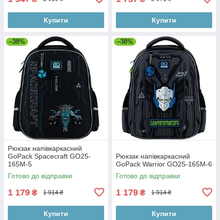
Купити
Купити
–38%
–38%
Рюкзак напівкаркасний
GoPack Spacecraft GO25-
Рюкзак напівкаркасний
165M-5
GoPack Warrior GO25-165M-6
Готово до відправки
Готово до відправки
1 179
1 179
₴
₴
1 914 ₴
1 914 ₴
Купити
Купити