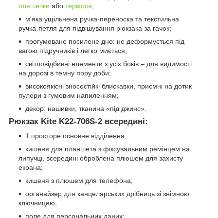
пляшечки
або
термоса
;
м'яка ущільнена ручка-переноска та текстильна
ручка-петля для підвішування рюкзака за гачок;
прогумоване посилене дно: не деформується під
вагою підручників і легко миється;
світловідбивні елементи з усіх боків – для видимості
на дорозі в темну пору доби;
високоякісні зносостійкі блискавки, приємні на дотик
пулери з гумовим напиленням;
декор: нашивки, тканина «під джинс».
Рюкзак Kite K22-706S-2 всередині:
1 просторе основне відділення;
кишеня для планшета з фіксувальним ремінцем на
липучці, всередині оброблена плюшем для захисту
екрана;
кишеня з плюшем для телефона;
органайзер для канцелярських дрібниць зі знімною
ключницею;
поле для персональних даних;