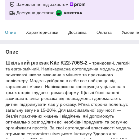
Замовлення під захистом
Доступна доставка
Опис
Характеристики
Доставка
Оплата
Умови п
Опис
Шкільний рюкзак Kite K22-706S-2
– трендовий, легкий
та ергономічний. Напівкаркасна ортопедична модель для
початкової школи виконана з міцного та практичного
поліестеру. Модель увібрала в себе все найкраще від
каркасних і м'яких. Напівкаркасна конструкція ущільнена з
трьох сторін і чудово тримає форму. Щільні бічні панелі
захищають вміст рюкзака від пошкоджень і допомагають
дитині підтримувати лад у рюкзаку. М'яка сторона полегшує
загальну вагу на 15-20%. Для максимальної зручності —
безліч практичних кишень і відділень, які допоможуть
оптимально розподілити всі необхідні предмети та розумно
організувати простір. За свої ортопедичні властивості модель
отримала сертифікат німецького Інституту Здоров'я та