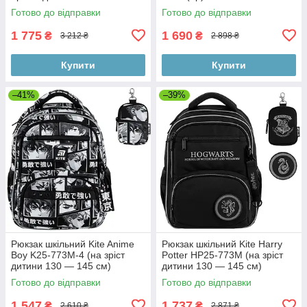
Wheels HW22-700M (2p)
см чорний
Готово до відправки
Готово до відправки
1 775
1 690
₴
₴
3 212 ₴
2 898 ₴
Купити
Купити
–41%
–39%
Рюкзак шкільний Kite Anime
Рюкзак шкільний Kite Harry
Boy K25-773M-4 (на зріст
Potter HP25-773M (на зріст
дитини 130 — 145 см)
дитини 130 — 145 см)
Готово до відправки
Готово до відправки
1 547
1 737
₴
₴
2 610 ₴
2 871 ₴