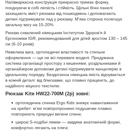
Напівкаркасна конструкція прекрасно тримає форму,
поєднуючи в собі легкість і стійкість. Щільні бічні панелі
захищають вміст рюкзака від пошкоджень і допомагають
дитині підтримувати лад у рюкзаку. М'яка сторона полегшує
загальну вагу на 15-20%.
Рюкзак схвалений німецьким Інститутом Здоров'я й
Ергономіки IGR, рекомендований для дітей зростом 130 – 145
см (6-10 років).
Невелика вага, ортопедичні властивості та стильне
оформлення — ще не всі переваги моделі. Продумана
система організації простору з кишенями, роздільниками й
органайзером допоможе дитині підтримувати канцелярію в
ідеальному порядку. Бездоганна німецька якість відчувається
в кожній деталі: від блискавки, що плавно працюють, до
надійного міцного текстилю.
Рюкзак Kite HW22-700M (2p) зовні:
ортопедична спинка Ergo Kids знижує навантаження
на хребет: м'які повітропроникні подушечки плавно
повторюють природні вигини спини;
широкі S-подібні лямки — завдяки анатомічній формі,
комфортно лягають на плечі;