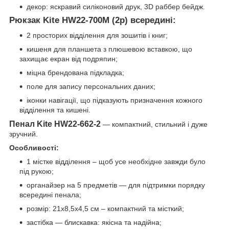
декор: яскравий силіконовий друк, 3D раббер бейдж.
Рюкзак Kite HW22-700M (2p) всередині:
2 просторих відділення для зошитів і книг;
кишеня для планшета з плюшевою вставкою, що
захищає екран від подряпин;
міцна брендована підкладка;
поле для запису персональних даних;
іконки навігації, що підказують призначення кожного
відділення та кишені.
Пенал Kite HW22-662-2
— компактний, стильний і дуже
зручний.
Особливості:
1 містке відділення – щоб усе необхідне завжди було
під рукою;
органайзер на 5 предметів — для підтримки порядку
всередині пенала;
розмір: 21x8,5x4,5 см – компактний та місткий;
застібка — блискавка: якісна та надійна;