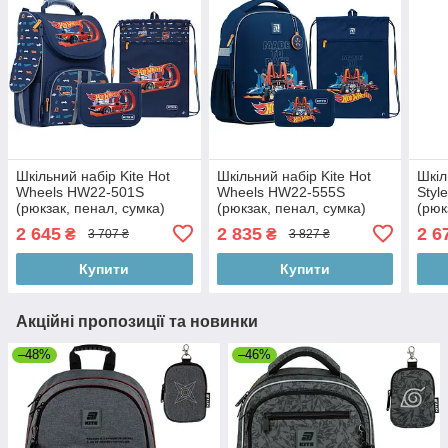
Шкільний набір Kite Hot
Шкільний набір Kite Hot
Шкіл
Wheels HW22-501S
Wheels HW22-555S
Styl
(рюкзак, пенал, сумка)
(рюкзак, пенал, сумка)
(рюк
2 645
2 835
2 6
₴
₴
3 707 ₴
3 827 ₴
Купити
Купити
Акційні пропозиції та новинки
–48%
–46%