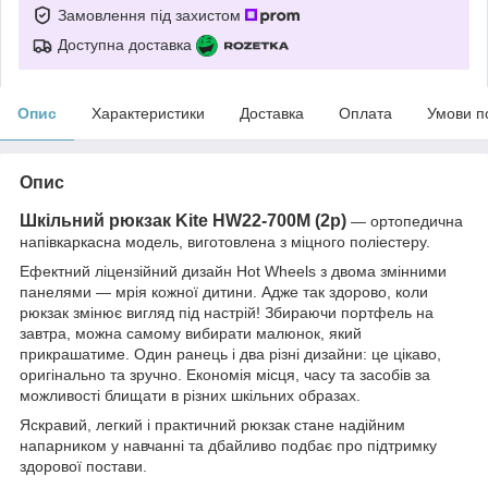
Замовлення під захистом
Доступна доставка
Опис
Характеристики
Доставка
Оплата
Умови п
Опис
Шкільний рюкзак Kite HW22-700M (2p)
— ортопедична
напівкаркасна модель, виготовлена з міцного поліестеру.
Ефектний ліцензійний дизайн Hot Wheels з двома змінними
панелями — мрія кожної дитини. Адже так здорово, коли
рюкзак змінює вигляд під настрій! Збираючи портфель на
завтра, можна самому вибирати малюнок, який
прикрашатиме. Один ранець і два різні дизайни: це цікаво,
оригінально та зручно. Економія місця, часу та засобів за
можливості блищати в різних шкільних образах.
Яскравий, легкий і практичний рюкзак стане надійним
напарником у навчанні та дбайливо подбає про підтримку
здорової постави.