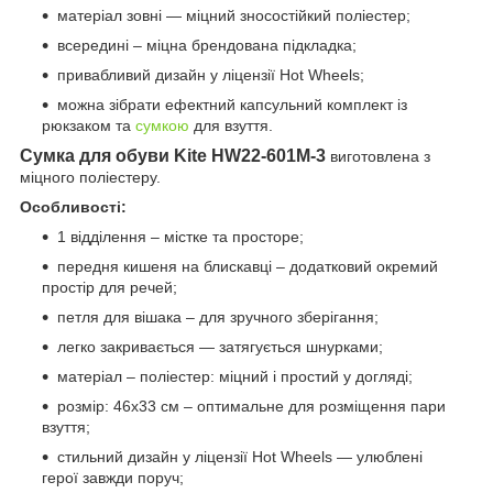
матеріал зовні — міцний зносостійкий поліестер;
всередині – міцна брендована підкладка;
привабливий дизайн у ліцензії Hot Wheels;
можна зібрати ефектний капсульний комплект із
рюкзаком та
сумкою
для взуття.
Сумка для обуви Kite HW22-601M-3
виготовлена з
міцного поліестеру.
Особливості:
1 відділення – містке та просторе;
передня кишеня на блискавці – додатковий окремий
простір для речей;
петля для вішака – для зручного зберігання;
легко закривається — затягується шнурками;
матеріал – поліестер: міцний і простий у догляді;
розмір: 46x33 см – оптимальне для розміщення пари
взуття;
стильний дизайн у ліцензії Hot Wheels — улюблені
герої завжди поруч;