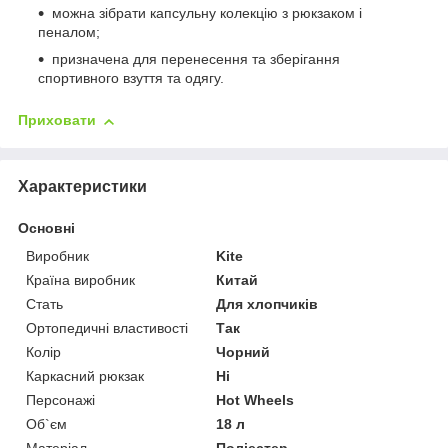
можна зібрати капсульну колекцію з рюкзаком і
пеналом;
призначена для перенесення та зберігання
спортивного взуття та одягу.
Приховати
Характеристики
Основні
Виробник
Kite
Країна виробник
Китай
Стать
Для хлопчиків
Ортопедичні властивості
Так
Колір
Чорний
Каркасний рюкзак
Ні
Персонажі
Hot Wheels
Об`єм
18 л
Матеріал
Поліестер