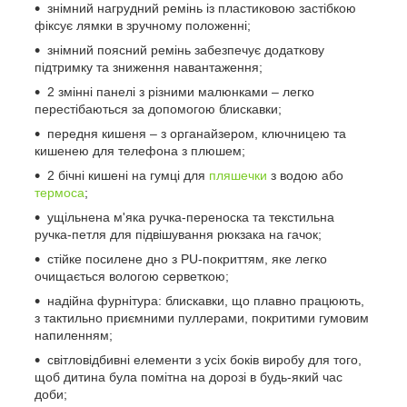
знімний нагрудний ремінь із пластиковою застібкою
фіксує лямки в зручному положенні;
знімний поясний ремінь забезпечує додаткову
підтримку та зниження навантаження;
2 змінні панелі з різними малюнками – легко
перестібаються за допомогою блискавки;
передня кишеня – з органайзером, ключницею та
кишенею для телефона з плюшем;
2 бічні кишені на гумці для
пляшечки
з водою або
термоса
;
ущільнена м'яка ручка-переноска та текстильна
ручка-петля для підвішування рюкзака на гачок;
стійке посилене дно з PU-покриттям, яке легко
очищається вологою серветкою;
надійна фурнітура: блискавки, що плавно працюють,
з тактильно приємними пуллерами, покритими гумовим
напиленням;
світловідбивні елементи з усіх боків виробу для того,
щоб дитина була помітна на дорозі в будь-який час
доби;