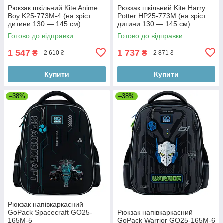
Рюкзак шкільний Kite Anime
Рюкзак шкільний Kite Harry
Boy K25-773M-4 (на зріст
Potter HP25-773M (на зріст
дитини 130 — 145 см)
дитини 130 — 145 см)
Готово до відправки
Готово до відправки
1 547
1 737
₴
₴
2 610 ₴
2 871 ₴
Купити
Купити
–38%
–38%
Рюкзак напівкаркасний
GoPack Spacecraft GO25-
Рюкзак напівкаркасний
165M-5
GoPack Warrior GO25-165M-6