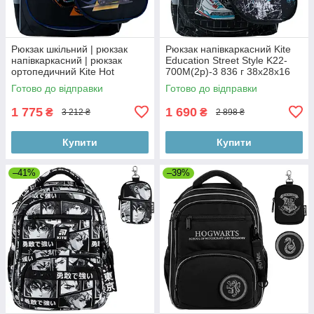
Рюкзак шкільний | рюкзак
Рюкзак напівкаркасний Kite
напівкаркасний | рюкзак
Education Street Style K22-
ортопедичний Kite Hot
700M(2p)-3 836 г 38x28x16
Wheels HW22-700M (2p)
см чорний
Готово до відправки
Готово до відправки
1 775
1 690
₴
₴
3 212 ₴
2 898 ₴
Купити
Купити
–41%
–39%