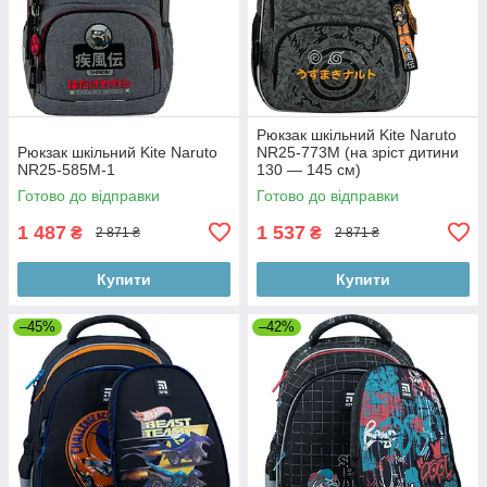
Рюкзак шкільний Kite Naruto
Рюкзак шкільний Kite Naruto
NR25-773M (на зріст дитини
NR25-585M-1
130 — 145 см)
Готово до відправки
Готово до відправки
1 487
1 537
₴
₴
2 871 ₴
2 871 ₴
Купити
Купити
–45%
–42%