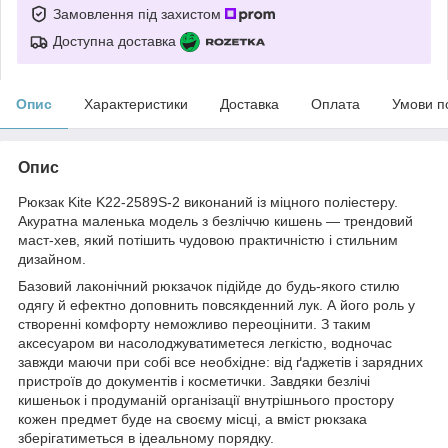
Замовлення під захистом
Доступна доставка
Опис
Характеристики
Доставка
Оплата
Умови п
Опис
Рюкзак Kite K22-2589S-2 виконаний із міцного поліестеру.
Акуратна маленька модель з безліччю кишень — трендовий
маст-хев, який потішить чудовою практичністю і стильним
дизайном.
Базовий лаконічний рюкзачок підійде до будь-якого стилю
одягу й ефектно доповнить повсякденний лук. А його роль у
створенні комфорту неможливо переоцінити. З таким
аксесуаром ви насолоджуватиметеся легкістю, водночас
завжди маючи при собі все необхідне: від ґаджетів і зарядних
пристроїв до документів і косметички. Завдяки безлічі
кишеньок і продуманій організації внутрішнього простору
кожен предмет буде на своєму місці, а вміст рюкзака
зберігатиметься в ідеальному порядку.