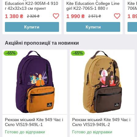
Education K22-905M-4 910
Kite Education College Line
Kite
г 42х32х13 см принт
girl K22-706S-1 880 г
706M
36x29x16.5 см бузковий
38x2
1 380
1 990
1 8
₴
₴
2 326 ₴
2 571 ₴
Купити
Купити
Акційні пропозиції та новинки
–65%
–65%
Рюкзак міський Kite 949 Час і
Рюкзак міський Kite 949 Час і
Скло VIS19-949L-1
Скло VIS19-949L-2
Готово до відправки
Готово до відправки