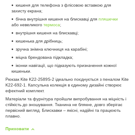
кишеня для телефона з флісовою вставкою для
захисту екрана;
бічна внутрішня кишеня на блискавці для
пляшечки
або невеликого
термоса
;
внутрішня кишеня на блискавці;
кишенька для дрібниць;
зручна знімна ключниця на карабіні;
міцна брендована підкладка;
іконки навігації, що підказують призначення кожної
кишеньки.
Рюкзак Kite K22-2589S-2 ідеально поєднується з пеналом Kite
K22-692-1. Капсульна колекція в єдиному дизайні створює
ефектний комплект.
Матеріали та фурнітура пройшли випробування на міцність і
стійкість до зношування. Тканина не блякне, довго зберігає
первісний вигляд. Блискавки – якісні, надійні та працюють
плавно.
Приховати