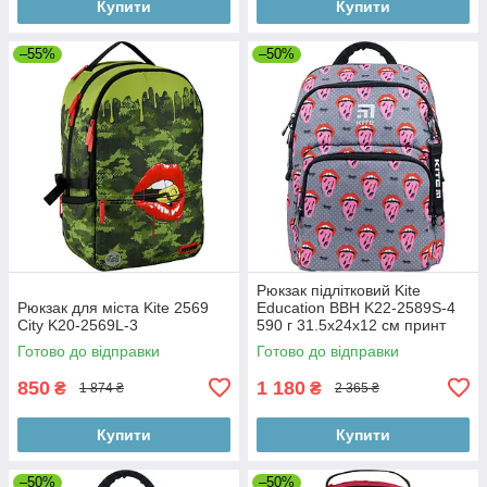
Купити
Купити
–55%
–50%
Рюкзак підлітковий Kite
Рюкзак для міста Kite 2569
Education BBH K22-2589S-4
City K20-2569L-3
590 г 31.5x24x12 см принт
Готово до відправки
Готово до відправки
850
1 180
₴
₴
1 874 ₴
2 365 ₴
Купити
Купити
–50%
–50%