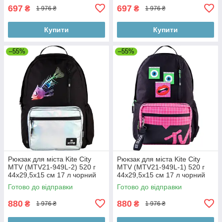
697
697
₴
₴
1 976 ₴
1 976 ₴
Купити
Купити
–55%
–55%
Рюкзак для міста Kite City
Рюкзак для міста Kite City
MTV (MTV21-949L-2) 520 г
MTV (MTV21-949L-1) 520 г
44x29,5x15 см 17 л чорний
44x29,5x15 см 17 л чорний
Готово до відправки
Готово до відправки
880
880
₴
₴
1 976 ₴
1 976 ₴