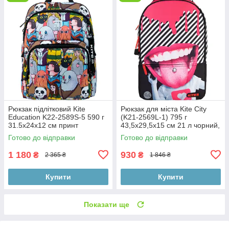
Рюкзак підлітковий Kite
Рюкзак для міста Kite City
Education K22-2589S-5 590 г
(K21-2569L-1) 795 г
31.5x24x12 см принт
43,5x29,5x15 см 21 л чорний,
рожевий
Готово до відправки
Готово до відправки
1 180
930
₴
₴
2 365 ₴
1 846 ₴
Купити
Купити
Показати ще