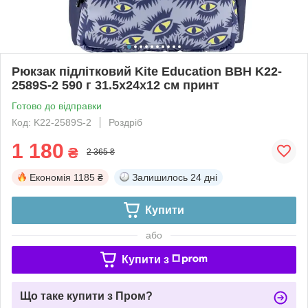
Рюкзак підлітковий Kite Education BBH K22-
2589S-2 590 г 31.5x24x12 см принт
Готово до відправки
Код: K22-2589S-2
Роздріб
1 180
₴
2 365 ₴
Економія
1185 ₴
Залишилось
24 дні
Купити
або
Купити з
Що таке купити з Пром?