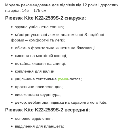
Модель рекомендована для підлітків від 12 років і дорослих,
на зріст: 145 – 175 см.
Рюкзак Kite K22-2589S-2 снаружи:
зручна ущільнена спинка;
м'які регульовані лямки анатомічної S-подібної
форми – комфортні та легкі;
об'ємна фронтальна кишеня на блискавці;
кишеня на магнітній кнопці;
потайна кишеня на спинці;
кріплення для валізи;
ущільнена текстильна
ручка
-петля;
практичне посилене дно;
високоякісна фурнітура;
декор: веббінгова підвіска на карабіні з лого Kite.
Рюкзак Kite K22-2589S-2 всередині:
основне відділення;
відділення для планшета;