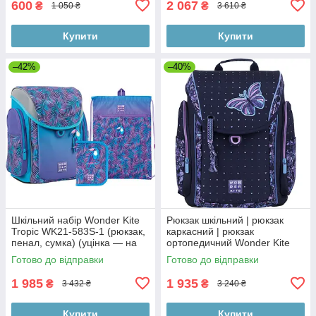
600
2 067
₴
₴
1 050 ₴
3 610 ₴
Купити
Купити
–42%
–40%
Шкільний набір Wonder Kite
Рюкзак шкільний | рюкзак
Tropic WK21-583S-1 (рюкзак,
каркасний | рюкзак
пенал, сумка) (уцінка — на
ортопедичний Wonder Kite
кришці потертості за
Butterfly WK22-583S-1
Готово до відправки
Готово до відправки
контуром світловідбивача)
1 985
1 935
₴
₴
3 432 ₴
3 240 ₴
Купити
Купити