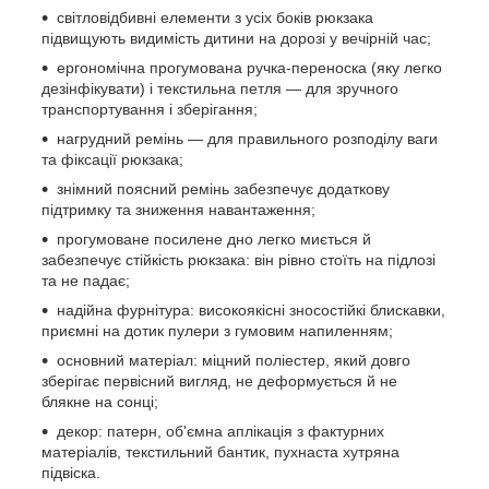
світловідбивні елементи з усіх боків рюкзака
підвищують видимість дитини на дорозі у вечірній час;
ергономічна прогумована ручка-переноска (яку легко
дезінфікувати) і текстильна петля — для зручного
транспортування і зберігання;
нагрудний ремінь — для правильного розподілу ваги
та фіксації рюкзака;
знімний поясний ремінь забезпечує додаткову
підтримку та зниження навантаження;
прогумоване посилене дно легко миється й
забезпечує стійкість рюкзака: він рівно стоїть на підлозі
та не падає;
надійна фурнітура: високоякісні зносостійкі блискавки,
приємні на дотик пулери з гумовим напиленням;
основний матеріал: міцний поліестер, який довго
зберігає первісний вигляд, не деформується й не
блякне на сонці;
декор: патерн, об'ємна аплікація з фактурних
матеріалів, текстильний бантик, пухнаста хутряна
підвіска.