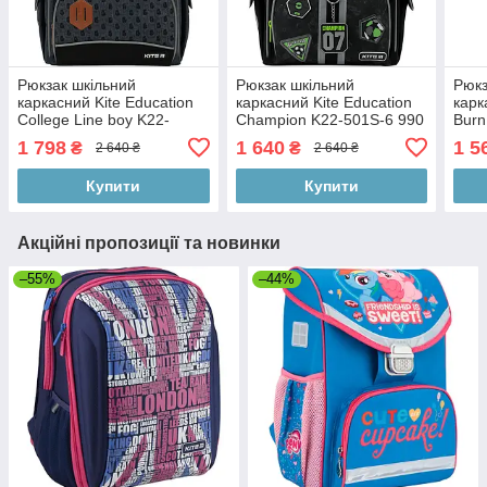
Рюкзак шкільний
Рюкзак шкільний
Рюкз
каркасний Kite Education
каркасний Kite Education
карк
College Line boy K22-
Champion K22-501S-6 990
Burn
501S-5 954 г 35х25х13 см
г 35х25х13 см чорний
(LED
1 798
1 640
1 5
₴
₴
2 640 ₴
2 640 ₴
сірий
чор
Купити
Купити
Акційні пропозиції та новинки
–55%
–44%