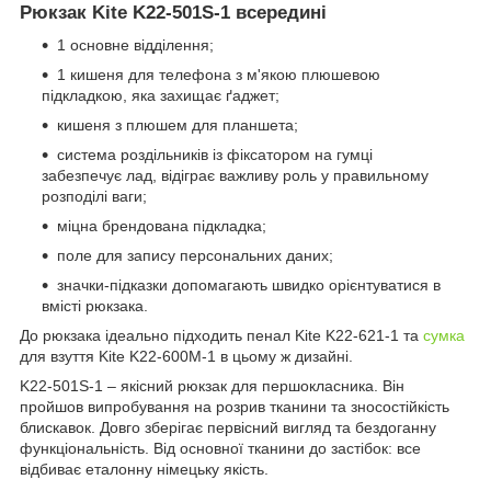
Рюкзак Kite K22-501S-1 всередині
1 основне відділення;
1 кишеня для телефона з м'якою плюшевою
підкладкою, яка захищає ґаджет;
кишеня з плюшем для планшета;
система роздільників із фіксатором на гумці
забезпечує лад, відіграє важливу роль у правильному
розподілі ваги;
міцна брендована підкладка;
поле для запису персональних даних;
значки-підказки допомагають швидко орієнтуватися в
вмісті рюкзака.
До рюкзака ідеально підходить пенал Kite K22-621-1 та
сумка
для взуття Kite K22-600M-1 в цьому ж дизайні.
K22-501S-1 – якісний рюкзак для першокласника. Він
пройшов випробування на розрив тканини та зносостійкість
блискавок. Довго зберігає первісний вигляд та бездоганну
функціональність. Від основної тканини до застібок: все
відбиває еталонну німецьку якість.