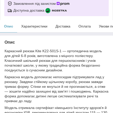
Замовлення під захистом
Доступна доставка
Опис
Характеристики
Доставка
Оплата
Умови п
Опис
Каркасний рюкзак Kite K22-501S-1 — ортопедична модель
для дітей 6-8 років, виготовлена з міцного поліестеру.
Класичний шкільний рюкзак для першокласників і учнів
початкової школи, у якому традиційна форма бездоганно
поєднується із сучасним дизайном.
Каркасна модель допомагає непосидам підтримувати лад у
рюкзаку. Завдяки стійкому щільному коробу, рюкзак завжди
тримає форму. Стінки не мнуться й не прогинаються, а отже
— зошити надійно захищені від зам'ят і пошкоджень. Каркасна
форма допомагає дитині легше систематизувати речі та
привчає до ладу.
Модель отримала сертифікат німецького Інституту здоров'я й
ергономіки IGR, рекомендована для дітей зростом 115 — 130