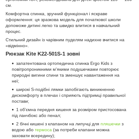
см.
Комфортна спинка, зручний функціонал і яскраве
оформлення: ця зразкова модель для початкової школи
допоможе дитині легко та швидко влитися в навчальний
процес.
Стильний дизайн із чарівним пуделям надихне вчитися на
«відмінно».
Рюкзак Kite K22-501S-1 зовні
запатентована ортопедична спинка Ergo Kids з
повітропроникними м'якими подушечками повторює
природні вигини спини та зменшує навантаження на
неї;
широкі S-подібні лямки запобігають виникненню
дискомфорту в плечах і сприяють підтримці правильної
постави;
1 об'ємна передня кишеня за розміром пристосована
під ланчбокс або пенал;
2 бічні кишені з клапаном на липучці для
пляшечки
з
водою або
термоса
(за потреби клапани можна
заховати всередину);