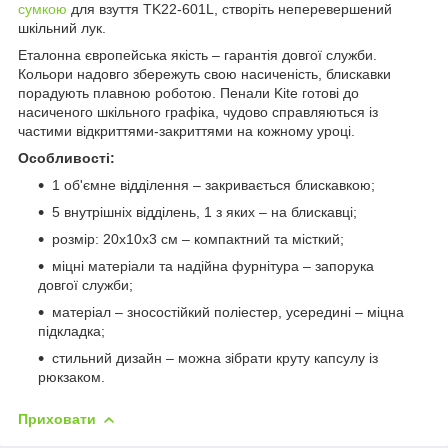
сумкою
для взуття TK22-601L, створіть неперевершений
шкільний лук.
Еталонна європейська якість – гарантія довгої служби.
Кольори надовго збережуть свою насиченість, блискавки
порадують плавною роботою. Пенали Kite готові до
насиченого шкільного графіка, чудово справляються із
частими відкриттями-закриттями на кожному уроці.
Особливості:
1 об'ємне відділення – закривається блискавкою;
5 внутрішніх відділень, 1 з яких – на блискавці;
розмір: 20x10x3 см – компактний та місткий;
міцні матеріали та надійна фурнітура – запорука
довгої служби;
матеріал – зносостійкий поліестер, усередині – міцна
підкладка;
стильний дизайн – можна зібрати круту капсулу із
рюкзаком.
Приховати