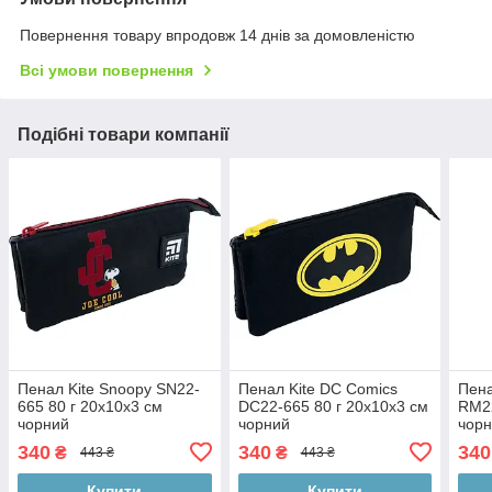
Повернення товару впродовж 14 днів за домовленістю
Всі умови повернення
Подібні товари компанії
Пенал Kite Snoopy SN22-
Пенал Kite DC Comics
Пена
665 80 г 20x10x3 см
DC22-665 80 г 20x10x3 см
RM22
чорний
чорний
чор
340
340
340
₴
₴
443 ₴
443 ₴
Купити
Купити