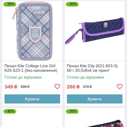
–30%
–30%
Пенал Kite College Line Girl
Пенал Kite City (K21-653-3)
K25-623-1 (без наповнення)
60 г 20,5x8x4 см принт
Готово до відправки
Готово до відправки
349
260
₴
₴
500 ₴
370 ₴
Купити
Купити
–30%
–26%