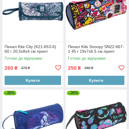
Пенал Kite City (K21-653-6)
Пенал Kite Snoopy SN22-667-
60 г 20,5x8x4 см принт
1 45 г 19х7х6.5 см принт
Готово до відправки
Готово до відправки
260
250
₴
₴
370 ₴
340 ₴
Купити
Купити
–26%
–26%