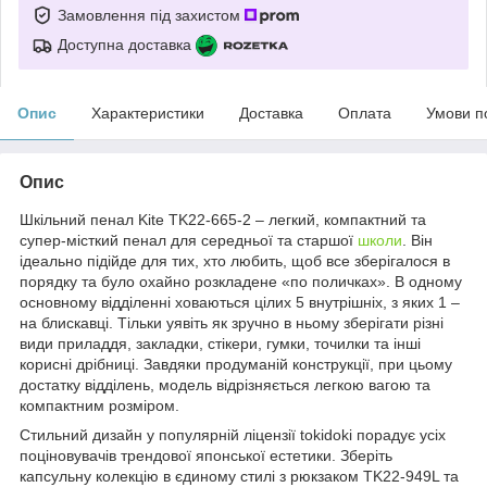
Замовлення під захистом
Доступна доставка
Опис
Характеристики
Доставка
Оплата
Умови п
Опис
Шкільний пенал Kite TK22-665-2 – легкий, компактний та
супер-місткий пенал для середньої та старшої
школи
. Він
ідеально підійде для тих, хто любить, щоб все зберігалося в
порядку та було охайно розкладене «по поличках». В одному
основному відділенні ховаються цілих 5 внутрішніх, з яких 1 –
на блискавці. Тільки уявіть як зручно в ньому зберігати різні
види приладдя, закладки, стікери, гумки, точилки та інші
корисні дрібниці. Завдяки продуманій конструкції, при цьому
достатку відділень, модель відрізняється легкою вагою та
компактним розміром.
Стильний дизайн у популярній ліцензії tokidoki порадує усіх
поціновувачів трендової японської естетики. Зберіть
капсульну колекцію в єдиному стилі з рюкзаком TK22-949L та