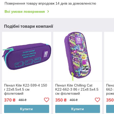
Повернення товару впродовж 14 днів за домовленістю
Всі умови повернення
Подібні товари компанії
Пенал Kite K22-599-4 150
Пенал Kite Chilling Cat
Пена
г 22x8.5x4.5 см
K22-662-3 86 г 21x8.5x4.5
662-
фіолетовий
см фіолетовий
рож
370
350
350
₴
₴
480 ₴
400 ₴
Купити
Купити