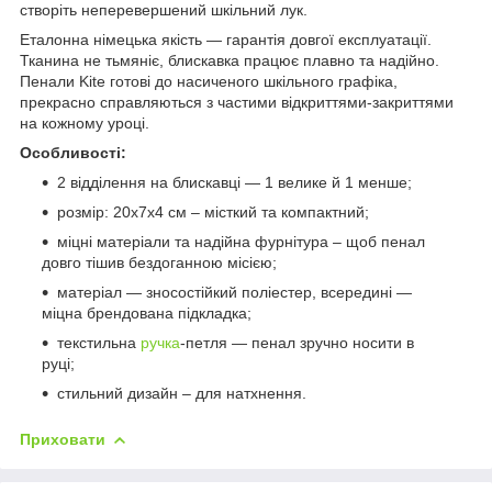
створіть неперевершений шкільний лук.
Еталонна німецька якість — гарантія довгої експлуатації.
Тканина не тьмяніє, блискавка працює плавно та надійно.
Пенали Kite готові до насиченого шкільного графіка,
прекрасно справляються з частими відкриттями-закриттями
на кожному уроці.
Особливості:
2 відділення на блискавці — 1 велике й 1 менше;
розмір: 20х7х4 см – місткий та компактний;
міцні матеріали та надійна фурнітура – щоб пенал
довго тішив бездоганною місією;
матеріал — зносостійкий поліестер, всередині —
міцна брендована підкладка;
текстильна
ручка
-петля — пенал зручно носити в
руці;
стильний дизайн – для натхнення.
Приховати