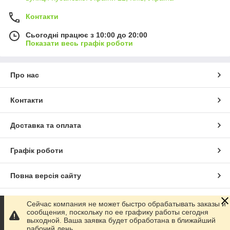
Контакти
Сьогодні працює з 10:00 до 20:00
Показати весь графік роботи
Про нас
Контакти
Доставка та оплата
Графік роботи
Повна версія сайту
Сайт створено на маркетплейсі
Prom.ua
Сейчас компания не может быстро обрабатывать заказы и
сообщения, поскольку по ее графику работы сегодня
выходной. Ваша заявка будет обработана в ближайший
Політика конфіденційності
рабочий день.