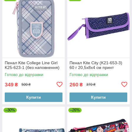
Пенал Kite College Line Girl
Пенал Kite City (K21-653-3)
K25-623-1 (без наповнення)
60 г 20,5x8x4 см принт
Готово до відправки
Готово до відправки
349
260
₴
₴
500 ₴
370 ₴
Купити
Купити
–30%
–26%