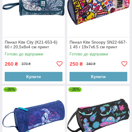
Пенал Kite City (K21-653-6)
Пенал Kite Snoopy SN22-667-
60 г 20,5x8x4 см принт
1 45 г 19х7х6.5 см принт
Готово до відправки
Готово до відправки
260
250
₴
₴
370 ₴
340 ₴
Купити
Купити
–26%
–26%