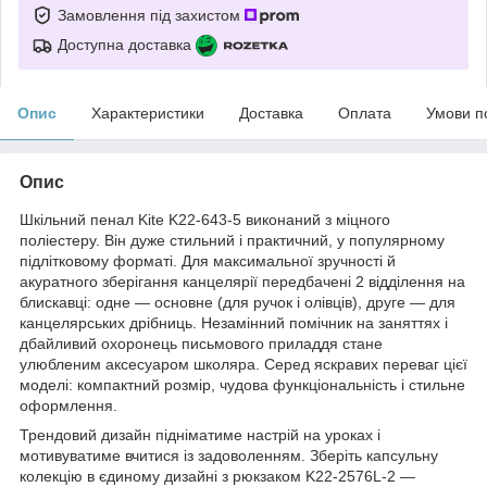
Замовлення під захистом
Доступна доставка
Опис
Характеристики
Доставка
Оплата
Умови п
Опис
Шкільний пенал Kite K22-643-5 виконаний з міцного
поліестеру. Він дуже стильний і практичний, у популярному
підлітковому форматі. Для максимальної зручності й
акуратного зберігання канцелярії передбачені 2 відділення на
блискавці: одне — основне (для ручок і олівців), друге — для
канцелярських дрібниць. Незамінний помічник на заняттях і
дбайливий охоронець письмового приладдя стане
улюбленим аксесуаром школяра. Серед яскравих переваг цієї
моделі: компактний розмір, чудова функціональність і стильне
оформлення.
Трендовий дизайн підніматиме настрій на уроках і
мотивуватиме вчитися із задоволенням. Зберіть капсульну
колекцію в єдиному дизайні з рюкзаком K22-2576L-2 —