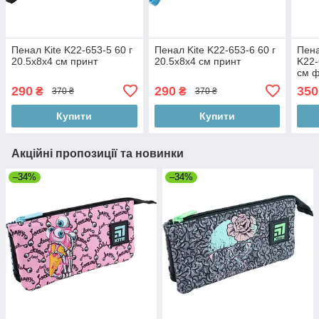
Пенал Kite K22-653-5 60 г
Пенал Kite K22-653-6 60 г
Пена
20.5x8x4 см принт
20.5x8x4 см принт
K22-
см ф
290
290
350
₴
₴
370 ₴
370 ₴
Купити
Купити
Акційні пропозиції та новинки
–34%
–34%