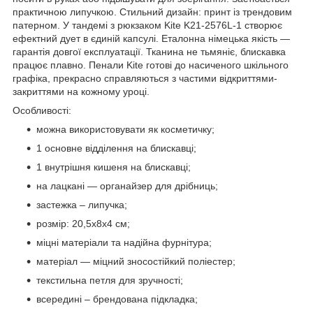
практичною липучкою. Стильний дизайн: принт із трендовим
патерном. У тандемі з рюкзаком Kite K21-2576L-1 створює
ефектний дует в єдиній капсулі. Еталонна німецька якість —
гарантія довгої експлуатації. Тканина не тьмяніє, блискавка
працює плавно. Пенали Kite готові до насиченого шкільного
графіка, прекрасно справляються з частими відкриттями-
закриттями на кожному уроці.
Особливості:
можна використовувати як косметичку;
1 основне відділення на блискавці;
1 внутрішня кишеня на блискавці;
на лацкані — органайзер для дрібниць;
застежка – липучка;
розмір: 20,5x8x4 см;
міцні матеріали та надійна фурнітура;
матеріал — міцний зносостійкий поліестер;
текстильна петля для зручності;
всередині – брендована підкладка;