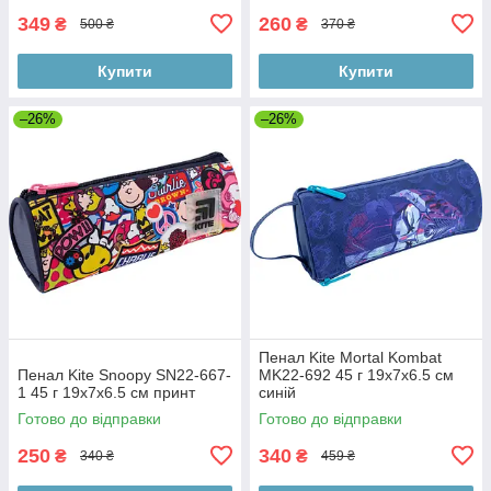
349
260
₴
₴
500 ₴
370 ₴
Купити
Купити
–26%
–26%
Пенал Kite Mortal Kombat
Пенал Kite Snoopy SN22-667-
MK22-692 45 г 19х7х6.5 см
1 45 г 19х7х6.5 см принт
синій
Готово до відправки
Готово до відправки
250
340
₴
₴
340 ₴
459 ₴