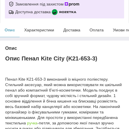
Замовлення під захистом
Доступна доставка
Опис
Характеристики
Доставка
Оплата
Умови п
Опис
Опис Пенал Kite City (K21-653-3)
Пенал Kite K21-653-3 виконаний із міцного поліестеру.
Стильний аксесуар, який можна використовувати як шкільний
пенал або компактний б'юті-косметички. Модель поєднує в
собі зручний формат, чудову місткість і стильний дизайн. 1
основне відділення й бічна кишеня на блискавці розмістять
весь базовий набір канцелярії або косметики. На лаконічний
органайзер із фіксувальними гумками, комірками та
мінікишеньками. Для простоти у використанні передбачена
текстильна
ручка
-петля, за допомогою якої пенал зручно
носити в руках або підвішувати для зберігання. Застібається