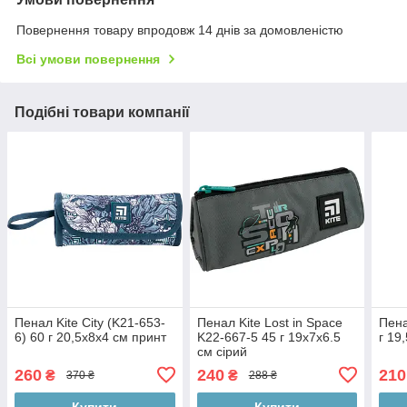
Повернення товару впродовж 14 днів за домовленістю
Всі умови повернення
Подібні товари компанії
Пенал Kite City (K21-653-
Пенал Kite Lost in Space
Пена
6) 60 г 20,5x8x4 см принт
K22-667-5 45 г 19х7х6.5
г 19
см сірий
260
240
210
₴
₴
370 ₴
288 ₴
Купити
Купити