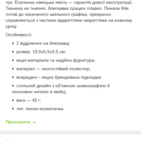
лук. Еталонна німецька якість — гарантія довгої експлуатації.
Тканина не тьмяніє, блискавка працює плавно. Пенали Kite
готові до насиченого шкільного графіка, прекрасно
справляються з частими відкриттями-закриттями на кожному
уроці.
Особливості:
2 відділення на блискавці;
розмір: 19,5x5,5x3,5 см;
міцні матеріали та надійна фурнітура;
матеріал — зносостійкий поліестер;
всередині – міцна брендована підкладка;
стильний дизайн з об'ємною шовкографією й
неоновою ниткою в змійці;
вага — 45 г;
тип: пенал-косметичка.
Приховати