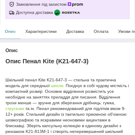
Замовлення під захистом
Доступна доставка
Опис
Характеристики
Доставка
Оплата
Умови п
Опис
Опис Пенал Kite (K21-647-3)
Шкільний пенал Kite K21-647-3 — стильна та практична
модель для середньої
школи
. Поєднує в собі чудову місткість і
компактний розмір. Основне відділення розмістить усе
необхідне на заняттях приладдя для писання. Відділення
трохи менше — зручне для зберігання дрібниць: гумка,
стругачки
та ін. Пенал рекомендований для підлітків віком 9-
12+ років. Стильний дизайн із тактильно приємною об'ємною
шовкографією та яскравими неоновими акцентами в
блискавці. Зберіть капсульну колекцію в єдиному дизайні з
рюкзаком K21-813M-1 і створіть неперевершений шкільний