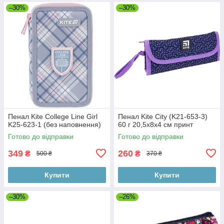
–30%
–30%
Пенал Kite College Line Girl
Пенал Kite City (K21-653-3)
K25-623-1 (без наповнення)
60 г 20,5x8x4 см принт
Готово до відправки
Готово до відправки
349
260
₴
₴
500 ₴
370 ₴
Купити
Купити
–30%
–26%