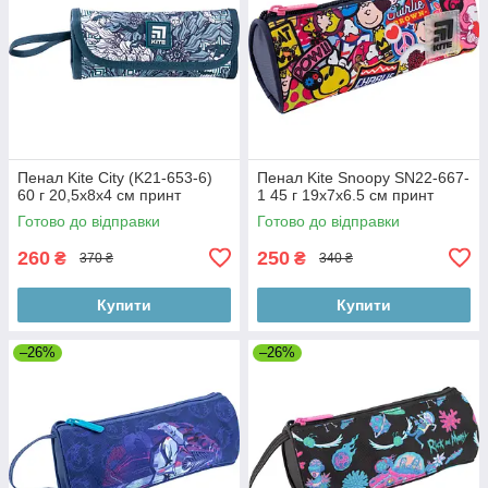
Пенал Kite City (K21-653-6)
Пенал Kite Snoopy SN22-667-
60 г 20,5x8x4 см принт
1 45 г 19х7х6.5 см принт
Готово до відправки
Готово до відправки
260
250
₴
₴
370 ₴
340 ₴
Купити
Купити
–26%
–26%