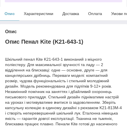
Опис
Характеристики
Доставка
Оплата
Умови п
Опис
Опис Пенал Kite (K21-643-1)
Шкільний пенал Kite K21-643-1 виконаний з міцного
поліестеру. Для максимальної зручності та ладу — 2
відділення на блискавці: одне — основне, друге — для
канцелярських дрібниць. Переваги моделі: компактний
розмір, чудова функціональність і стильний молодіжний
дизайн. Модель рекомендована для підлітків 9-12+ років.
Незамінний помічник на заняттях і дбайливий охоронець
письмового приладдя. Стильний дизайн підніматиме настрій
на уроках і мотивуватиме вчитися із задоволенням. Зберіть
капсульну колекцію в єдиному дизайні з рюкзаком K21-813M-4
і створіть неперевершений шкільний лук. Еталонна німецька
якість — гарантія довгої експлуатації. Тканина не тьмяніє,
блискавка працює плавно. Пенали Kite готові до насиченого