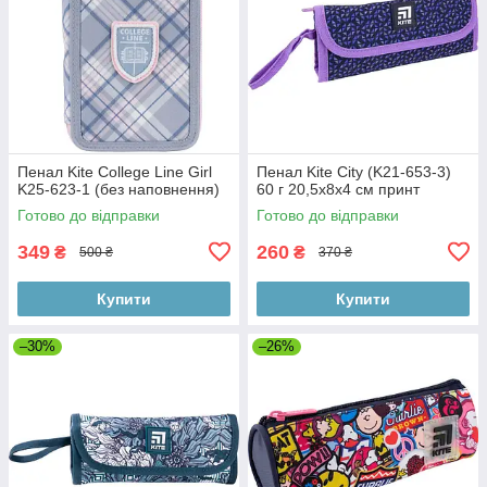
Пенал Kite College Line Girl
Пенал Kite City (K21-653-3)
K25-623-1 (без наповнення)
60 г 20,5x8x4 см принт
Готово до відправки
Готово до відправки
349
260
₴
₴
500 ₴
370 ₴
Купити
Купити
–30%
–26%