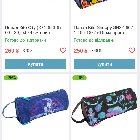
Пенал Kite City (K21-653-6)
Пенал Kite Snoopy SN22-667-
60 г 20,5x8x4 см принт
1 45 г 19х7х6.5 см принт
Готово до відправки
Готово до відправки
260
250
₴
₴
370 ₴
340 ₴
Купити
Купити
–26%
–26%