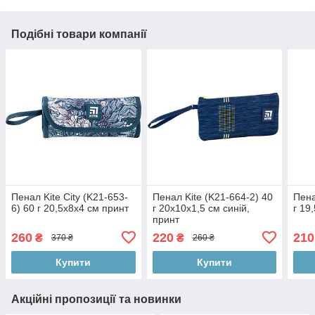
Подібні товари компанії
Пенал Kite City (K21-653-
Пенал Kite (K21-664-2) 40
Пена
6) 60 г 20,5x8x4 см принт
г 20x10x1,5 см синій,
г 19
принт
260
220
210
₴
₴
370 ₴
260 ₴
Купити
Купити
Акційні пропозиції та новинки