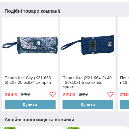
Подібні товари компанії
Пенал Kite City (K21-653-
Пенал Kite (K21-664-2) 40
Пена
6) 60 г 20,5x8x4 см принт
г 20x10x1,5 см синій,
г 19
принт
260
220
210
₴
₴
370 ₴
260 ₴
Купити
Купити
Акційні пропозиції та новинки