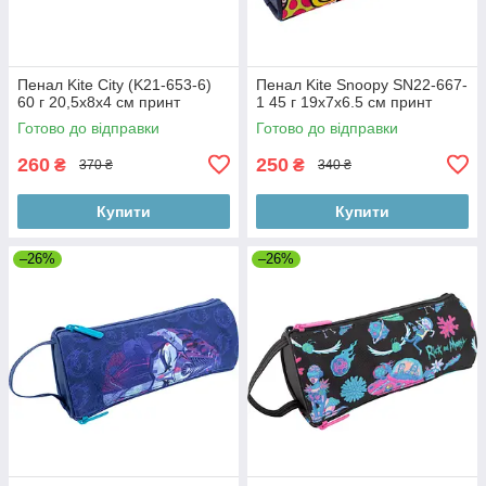
Пенал Kite City (K21-653-6)
Пенал Kite Snoopy SN22-667-
60 г 20,5x8x4 см принт
1 45 г 19х7х6.5 см принт
Готово до відправки
Готово до відправки
260
250
₴
₴
370 ₴
340 ₴
Купити
Купити
–26%
–26%