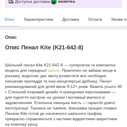
Доступна доставка
Опис
Характеристики
Доставка
Оплата
Умови п
Опис
Опис Пенал Kite (K21-642-8)
Шкільний пенал Kite K21-642-8 — суперлегка та компактна
модель для середньої
школи
. Практично не займає місце в
рюкзаку, водночас дає змогу розмістити все необхідне
письмове приладдя та інші канцелярські дрібниці. Пенал
рекомендований для дітей віком 9-12+ років. Важить усього 40
г. Стильний яскравий дизайн із кумедними персонажами —
для підняття настрою на уроках і мотивації вчитися із
задоволенням. Еталонна німецька якість — гарантія довгої
експлуатації. Тканина не тьмяніє, блискавка працює плавно.
Пенали Kite готові до насиченого шкільного графіка,
прекрасно справляються з частими відкриттями-закриттями
на кожному уроці.