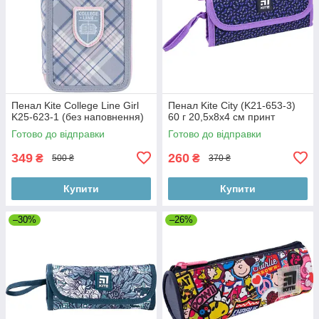
Пенал Kite College Line Girl
Пенал Kite City (K21-653-3)
K25-623-1 (без наповнення)
60 г 20,5x8x4 см принт
Готово до відправки
Готово до відправки
349
260
₴
₴
500 ₴
370 ₴
Купити
Купити
–30%
–26%