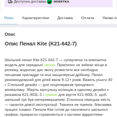
Доступна доставка
Опис
Характеристики
Доставка
Оплата
Умови п
Опис
Опис Пенал Kite (K21-642-7)
Шкільний пенал Kite K21-642-7 — суперлегка та компактна
модель для середньої
школи
. Практично не займає місце в
рюкзаку, водночас дає змогу розмістити все необхідне
письмове приладдя та інші канцелярські дрібниці. Пенал
рекомендований для дітей віком 9-12+ років. Важить усього 40
г. Стильний дизайн — для поціновувачів трендового
мінімалізму. Зберіть капсульну колекцію в єдиному дизайні з
рюкзаком K21-903L-3 і
сумкою
для взуття K21-600L-5, щоб
шкільний лук був неперевершеним. Еталонна німецька якість
— гарантія довгої експлуатації. Тканина не тьмяніє, блискавка
працює плавно. Пенали Kite готові до насиченого шкільного
графіка, прекрасно справляються з частими відкриттями-