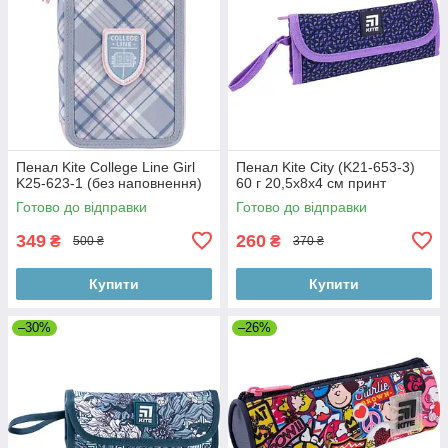
Пенал Kite College Line Girl
Пенал Kite City (K21-653-3)
K25-623-1 (без наповнення)
60 г 20,5x8x4 см принт
Готово до відправки
Готово до відправки
349
260
₴
₴
500 ₴
370 ₴
Купити
Купити
–30%
–26%