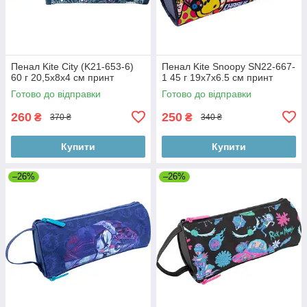
Пенал Kite City (K21-653-6)
Пенал Kite Snoopy SN22-667-
60 г 20,5x8x4 см принт
1 45 г 19х7х6.5 см принт
Готово до відправки
Готово до відправки
260
250
₴
₴
370 ₴
340 ₴
Купити
Купити
–26%
–26%