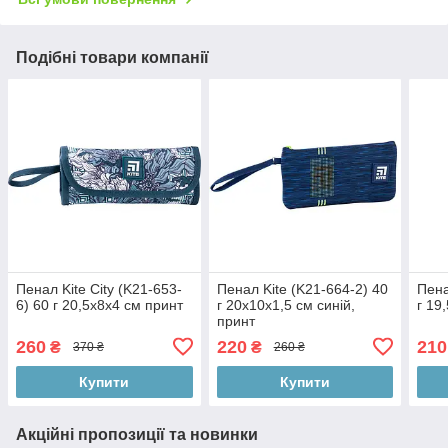
Подібні товари компанії
Пенал Kite City (K21-653-
Пенал Kite (K21-664-2) 40
Пена
6) 60 г 20,5x8x4 см принт
г 20x10x1,5 см синій,
г 19
принт
260
220
210
₴
₴
370 ₴
260 ₴
Купити
Купити
Акційні пропозиції та новинки