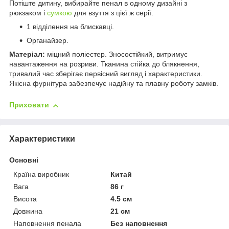
Потіште дитину, вибирайте пенал в одному дизайні з
рюкзаком і
сумкою
для взуття з цієї ж серії.
1 відділення на блискавці.
Органайзер.
Матеріал:
міцний поліестер. Зносостійкий, витримує
навантаження на розриви. Тканина стійка до блякнення,
тривалий час зберігає первісний вигляд і характеристики.
Якісна фурнітура забезпечує надійну та плавну роботу замків.
Приховати
Характеристики
Основні
Країна виробник
Китай
Вага
86 г
Висота
4.5 см
Довжина
21 см
Наповнення пенала
Без наповнення