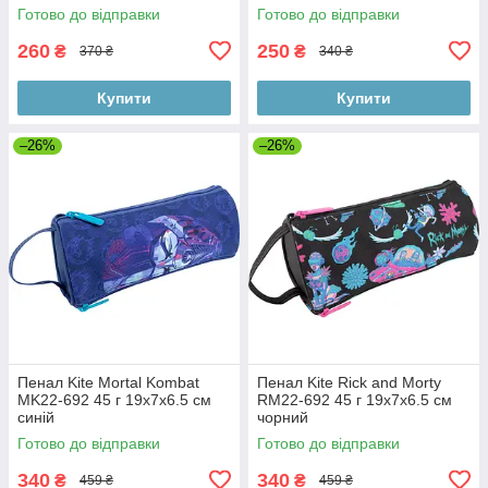
Готово до відправки
Готово до відправки
260
250
₴
₴
370 ₴
340 ₴
Купити
Купити
–26%
–26%
Пенал Kite Mortal Kombat
Пенал Kite Rick and Morty
MK22-692 45 г 19х7х6.5 см
RM22-692 45 г 19х7х6.5 см
синій
чорний
Готово до відправки
Готово до відправки
340
340
₴
₴
459 ₴
459 ₴