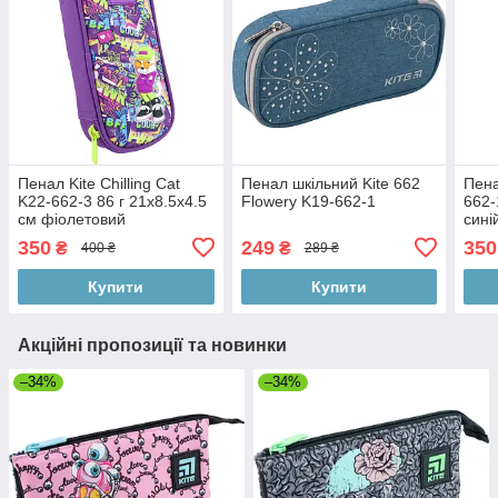
Пенал Kite Chilling Cat
Пенал шкільний Kite 662
Пена
K22-662-3 86 г 21x8.5x4.5
Flowery K19-662-1
662-
см фіолетовий
сині
350
249
350
₴
₴
400 ₴
289 ₴
Купити
Купити
Акційні пропозиції та новинки
–34%
–34%