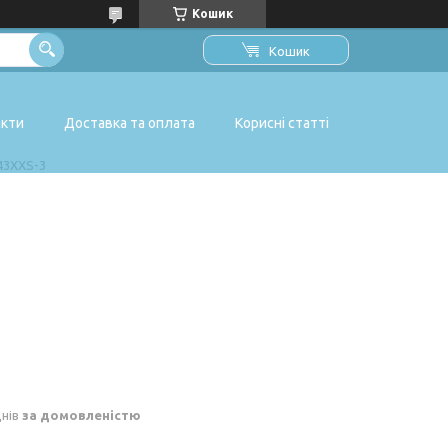
Кошик
Кошик
акти
Доставка та оплата
Корисні статті
43XXS-3
днів
за домовленістю