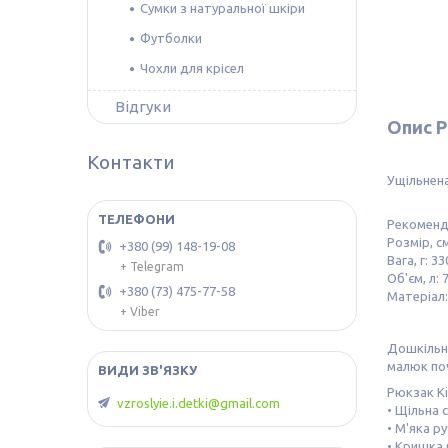
Сумки з натуральної шкіри
Футболки
Чохли для крісел
Відгуки
Опис Р
Контакти
Ущільнена
Рекомендо
Розмір, с
+380 (99) 148-19-08
Вага, г: 33
+ Telegram
Об'єм, л: 
+380 (73) 475-77-58
Матеріал:
+ Viber
Дошкільни
малюк поч
Рюкзак Kit
vzroslyie.i.detki@gmail.com
• Щільна 
• М'яка р
• Кришка 