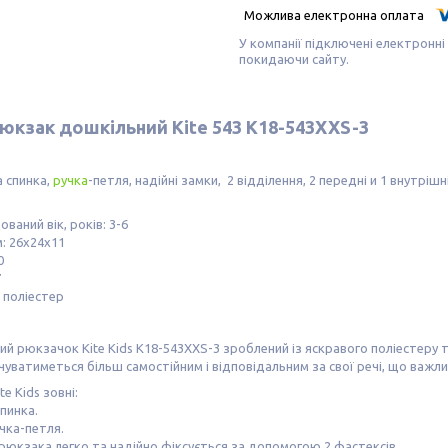
У компанії підключені електронні
покидаючи сайту.
юкзак дошкільний Kite 543 K18-543XXS-3
 спинка,
ручка
-петля, надійні замки, 2 відділення, 2 передні и 1 внутріш
ваний вік, років: 3-6
м: 26х24х11
0
7
 поліестер
й рюкзачок Kite Kids K18-543XXS-3 зроблений із яскравого поліестеру
уватиметься більш самостійним і відповідальним за свої речі, що важл
e Kids зовні:
спинка.
учка-петля.
рюкзака легко та надійно фіксується за допомогою 2 фастексів.