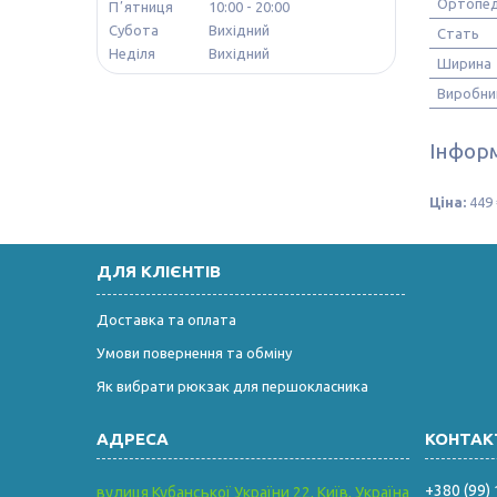
Ортопед
Пʼятниця
10:00
20:00
Субота
Вихідний
Стать
Неділя
Вихідний
Ширина
Виробни
Інформ
Ціна:
449 
ДЛЯ КЛІЄНТІВ
Доставка та оплата
Умови повернення та обміну
Як вибрати рюкзак для першокласника
+380 (99)
вулиця Кубанської України 22, Київ, Україна