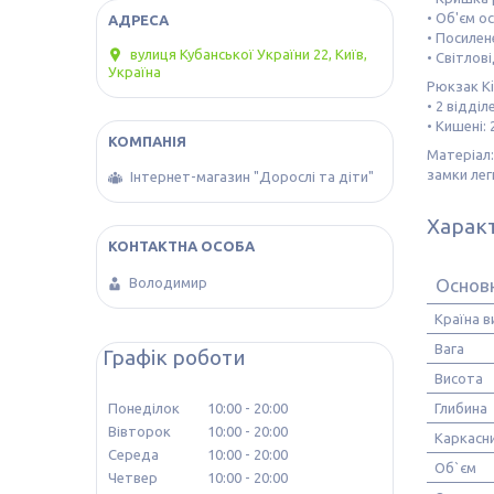
• Об'єм о
• Посилен
вулиця Кубанської України 22, Київ,
• Світлов
Україна
Рюкзак Ki
• 2 відді
• Кишені: 
Матеріал:
замки лег
Інтернет-магазин "Дорослі та діти"
Харак
Основ
Володимир
Країна 
Вага
Графік роботи
Висота
Глибина
Понеділок
10:00
20:00
Вівторок
10:00
20:00
Каркасн
Середа
10:00
20:00
Об`єм
Четвер
10:00
20:00