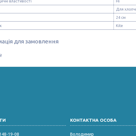
ичні властивості
Ні
Для хлопч
24 см
к
Kite
ація для замовлення
₴
 148-19-08
Володимир