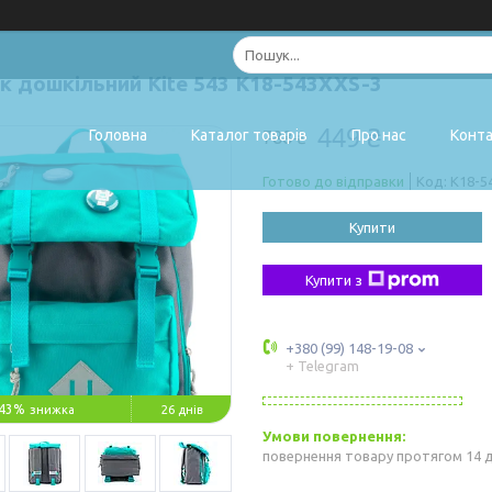
к дошкільний Kite 543 K18-543XXS-3
449 ₴
Головна
Каталог товарів
Про нас
Конт
788 ₴
Готово до відправки
Код:
K18-5
Купити
Купити з
+380 (99) 148-19-08
+ Telegram
43%
26 днів
повернення товару протягом 14 