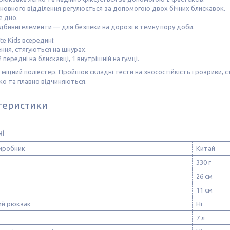
сновного відділення регулюється за допомогою двох бічних блискавок.
е дно.
ідбивні елементи — для безпеки на дорозі в темну пору доби.
te Kids всередині:
лення, стягуються на шнурах.
2 передні на блискавці, 1 внутрішній на гумці.
 міцний поліестер. Пройшов складні тести на зносостійкість і розриви, ст
ко та плавно відчиняються.
теристики
ні
виробник
Китай
330 г
26 см
11 см
ий рюкзак
Ні
7 л