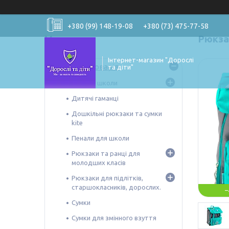
+380 (99) 148-19-08
+380 (73) 475-77-58
Рюкза
Інтернет-магазин "Дорослі
Каталог товарів
та діти"
Все для школи
Дитячі гаманці
Дошкільні рюкзаки та сумки
kite
Пенали для школи
Рюкзаки та ранці для
молодших класів
Рюкзаки для підлітків,
старшокласників, дорослих.
–
Сумки
Сумки для змінного взуття